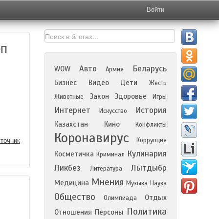
Войти
еп
Авто
Беларусь
WOW
Армия
Бизнес
Видео
Дети
Жесть
Закон
Здоровье
Животные
Игры
Интернет
История
Искусство
Казахстан
Кино
Конфликты
Коронавирус
Коррупция
точник
Кулинария
Косметичка
Криминал
Ликбез
Лытдыбр
Литература
Мнения
Медицина
Музыка
Наука
Общество
Отдых
Олимпиада
Политика
Отношения
Персоны