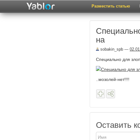
Разместить статью
Специально
на
sobakin_spb
—
02.01
Специально для зло
..мозолей-нет!!!!
Оставить к