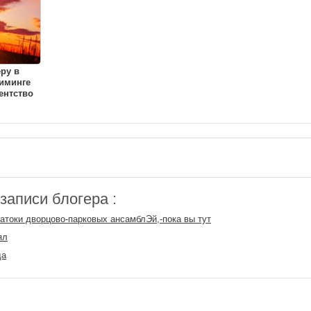
еру в
иминге
ентство
аписи блогера :
натоки дворцово-парковых ансамблЭй,-пока вы тут
ял
да