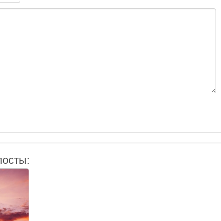
посты: