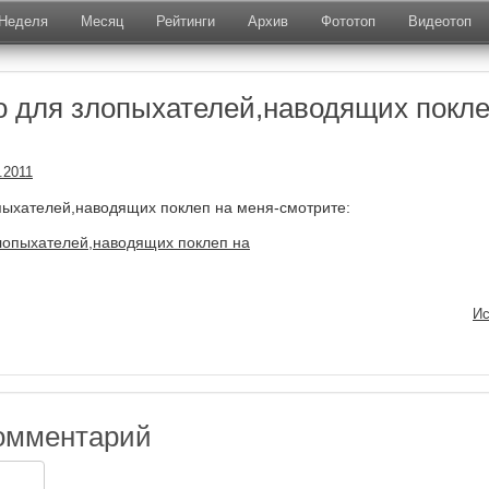
Неделя
Месяц
Рейтинги
Архив
Фототоп
Видеотоп
 для злопыхателей,наводящих покл
.2011
пыхателей,наводящих поклеп на меня-смотрите:
Ис
омментарий