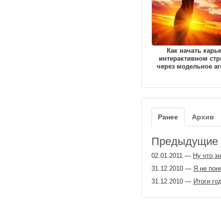
Как начать карь
интерактивном стр
через модельное аг
Ранее
Архив
Предыдущие з
02.01.2011
—
Ну что,з
31.12.2010
—
Я не пон
31.12.2010
—
Итоги го