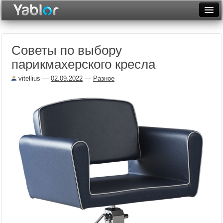
Разместить статью
Войти
Советы по выбору
Неделя
парикмахерского кресла
Месяц
vitellius
—
02.09.2022
—
Разное
Рейтинги
Архив
Фототоп
Видеотоп