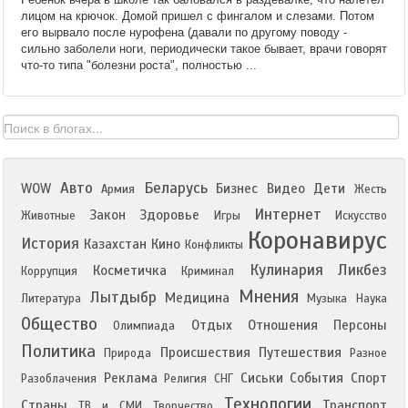
лицом на крючок. Домой пришел с фингалом и слезами. Потом
его вырвало после нурофена (давали по другому поводу -
сильно заболели ноги, периодически такое бывает, врачи говорят
что-то типа "болезни роста", полностью ...
Авто
Беларусь
WOW
Бизнес
Видео
Дети
Армия
Жесть
Интернет
Закон
Здоровье
Животные
Игры
Искусство
Коронавирус
История
Казахстан
Кино
Конфликты
Кулинария
Ликбез
Косметичка
Коррупция
Криминал
Мнения
Лытдыбр
Медицина
Литература
Музыка
Наука
Общество
Отдых
Отношения
Персоны
Олимпиада
Политика
Происшествия
Путешествия
Природа
Разное
Реклама
Сиськи
События
Спорт
Разоблачения
Религия
СНГ
Технологии
Страны
Транспорт
ТВ и СМИ
Творчество