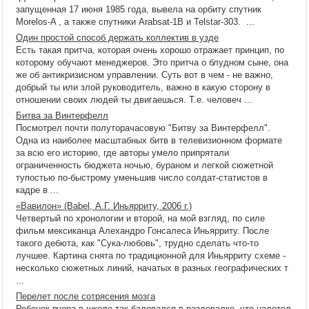
запущенная 17 июня 1985 года, вывела на орбиту спутник
Morelos-A , а также спутники Arabsat-1B и Telstar-303. ...
Один простой способ держать коллектив в узде
Есть такая притча, которая очень хорошо отражает принцип, по
которому обучают менеджеров. Это притча о блудном сыне, она
же об антикризисном управлении. Суть вот в чем - не важно,
добрый ты или злой руководитель, важно в какую сторону в
отношении своих людей ты двигаешься. Т.е. человеч ...
Битва за Винтерфелл
Посмотрел почти полуторачасовую "Битву за Винтерфелл".
Одна из наиболее масштабных битв в телевизионном формате
за всю его историю, где авторы умело припрятали
ограниченность бюджета ночью, бураном и легкой сюжетной
тупостью по-быстрому уменьшив число солдат-статистов в
кадре в ...
«Вавилон» (Babel, А.Г. Иньярриту, 2006 г.)
Четвертый по хронологии и второй, на мой взгляд, по силе
фильм мексиканца Алехандро Гонсалеса Иньярриту. После
такого дебюта, как "Сука-любовь", трудно сделать что-то
лучшее. Картина снята по традиционной для Иньярриту схеме -
несколько сюжетных линий, начатых в разных географических т
...
Перелет после сотрясения мозга
Ребенок вчера в школе так баловался в раздевалке, что налетел