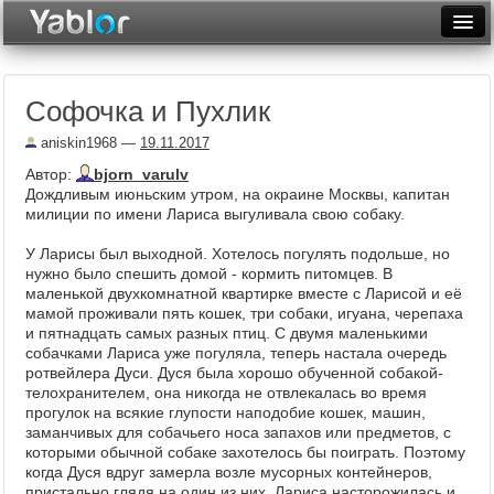
Разместить статью
Войти
Софочка и Пухлик
Неделя
aniskin1968
—
19.11.2017
Месяц
Автор:
bjorn_varulv
Дождливым июньским утром, на окраине Москвы, капитан
Рейтинги
милиции по имени Лариса выгуливала свою собаку.
Архив
У Ларисы был выходной. Хотелось погулять подольше, но
нужно было спешить домой - кормить питомцев. В
Фототоп
маленькой двухкомнатной квартирке вместе с Ларисой и её
мамой проживали пять кошек, три собаки, игуана, черепаха
Видеотоп
и пятнадцать самых разных птиц. С двумя маленькими
собачками Лариса уже погуляла, теперь настала очередь
ротвейлера Дуси. Дуся была хорошо обученной собакой-
телохранителем, она никогда не отвлекалась во время
прогулок на всякие глупости наподобие кошек, машин,
заманчивых для собачьего носа запахов или предметов, с
которыми обычной собаке захотелось бы поиграть. Поэтому
когда Дуся вдруг замерла возле мусорных контейнеров,
пристально глядя на один из них, Лариса насторожилась и