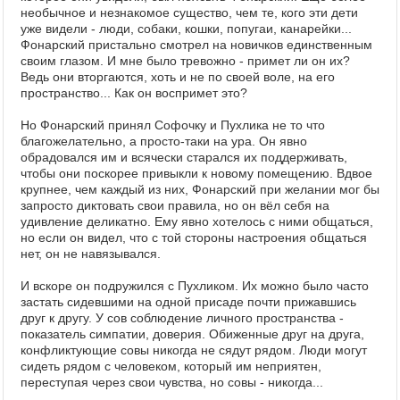
необычное и незнакомое существо, чем те, кого эти дети
уже видели - люди, собаки, кошки, попугаи, канарейки...
Фонарский пристально смотрел на новичков единственным
своим глазом. И мне было тревожно - примет ли он их?
Ведь они вторгаются, хоть и не по своей воле, на его
пространство... Как он воспримет это?
Но Фонарский принял Софочку и Пухлика не то что
благожелательно, а просто-таки на ура. Он явно
обрадовался им и всячески старался их поддерживать,
чтобы они поскорее привыкли к новому помещению. Вдвое
крупнее, чем каждый из них, Фонарский при желании мог бы
запросто диктовать свои правила, но он вёл себя на
удивление деликатно. Ему явно хотелось с ними общаться,
но если он видел, что с той стороны настроения общаться
нет, он не навязывался.
И вскоре он подружился с Пухликом. Их можно было часто
застать сидевшими на одной присаде почти прижавшись
друг к другу. У сов соблюдение личного пространства -
показатель симпатии, доверия. Обиженные друг на друга,
конфликтующие совы никогда не сядут рядом. Люди могут
сидеть рядом с человеком, который им неприятен,
переступая через свои чувства, но совы - никогда...