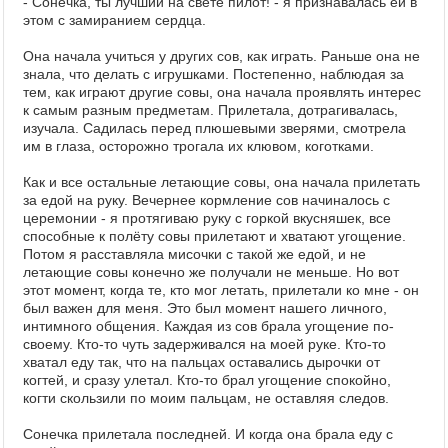
- Сонечка, ты лучший на свете пилот! - я признавалась ей в
этом с замиранием сердца.
Она начала учиться у других сов, как играть. Раньше она не
знала, что делать с игрушками. Постепенно, наблюдая за
тем, как играют другие совы, она начала проявлять интерес
к самым разным предметам. Прилетала, дотрагивалась,
изучала. Садилась перед плюшевыми зверями, смотрела
им в глаза, осторожно трогала их клювом, коготками.
Как и все остальные летающие совы, она начала прилетать
за едой на руку. Вечернее кормление сов начиналось с
церемонии - я протягиваю руку с горкой вкусняшек, все
способные к полёту совы прилетают и хватают угощение.
Потом я расставляла мисочки с такой же едой, и не
летающие совы конечно же получали не меньше. Но вот
этот момент, когда те, кто мог летать, прилетали ко мне - он
был важен для меня. Это был момент нашего личного,
интимного общения. Каждая из сов брала угощение по-
своему. Кто-то чуть задерживался на моей руке. Кто-то
хватал еду так, что на пальцах оставались дырочки от
когтей, и сразу улетал. Кто-то брал угощение спокойно,
когти скользили по моим пальцам, не оставляя следов.
Сонечка прилетала последней. И когда она брала еду с