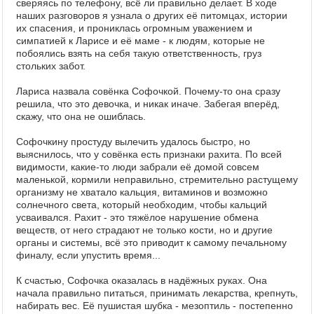
сверяясь по телефону, всё ли правильно делает. В ходе
наших разговоров я узнала о других её питомцах, истории
их спасения, и прониклась огромным уважением и
симпатией к Ларисе и её маме - к людям, которые не
побоялись взять на себя такую ответственность, груз
стольких забот.
Лариса назвала совёнка Софочкой. Почему-то она сразу
решила, что это девочка, и никак иначе. Забегая вперёд,
скажу, что она не ошиблась.
Софочкину простуду вылечить удалось быстро, но
выяснилось, что у совёнка есть признаки рахита. По всей
видимости, какие-то люди забрали её домой совсем
маленькой, кормили неправильно, стремительно растущему
организму не хватало кальция, витаминов и возможно
солнечного света, который необходим, чтобы кальций
усваивался. Рахит - это тяжёлое нарушение обмена
веществ, от него страдают не только кости, но и другие
органы и системы, всё это приводит к самому печальному
финалу, если упустить время...
К счастью, Софочка оказалась в надёжных руках. Она
начала правильно питаться, принимать лекарства, крепнуть,
набирать вес. Её пушистая шубка - мезоптиль - постепенно