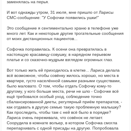
заменялась на перья.
И вот однажды утром, 31 июля, мне пришло от Ларисы
СМС-сообщение: "У Софочки появились ушки!"
Это сообщение я сентиментально храню в телефоне уже
много лет. Как и некоторые другие трогательные сообщения
от моих дистанционных пациентов...
Софочка поправилась. К осени она превратилась в
настоящую красавицу-совушку, в нарядном перьевом
платье и со сказочно-мудрым взглядом огромных глаз.
Вот только жить ей приходилось в клетке... Лариса делала
всё возможное, чтобы совёнку жилось хорошо, но места в
квартире, густо населённой самыми разными существами,
было маловато. О том, чтобы отдать Софочку кому-то
другому, у кого больше места, речи не шло - Софочке всё
ещё требовался особый уход, соблюдение точно
сбалансированной диеты, регулярный приём препаратов, -
как отдавать в другую семью такую проблемную малышку?
Как проследить, чтобы там с ней всё было в порядке?
Лариса очень переживала, что совёнок не летает.
Соорудила в комнате вольер, в котором Софочка смогла
перепархивать с одной присады на другую. Попробовала