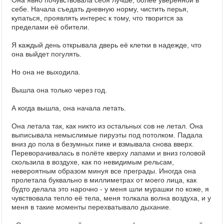
Она явно почувствовала себя лучше, более уверенной в
себе. Начала съедать дневную норму, чистить перья,
купаться, проявлять интерес к тому, что творится за
пределами её обители.
Я каждый день открывала дверь её клетки в надежде, что
она выйдет погулять.
Но она не выходила.
Вышла она только через год.
А когда вышла, она начала летать.
Она летала так, как никто из остальных сов не летал. Она
выписывала немыслимые пируэты под потолком. Падала
вниз до пола в безумных пике и взмывала снова вверх.
Переворачивалась в полёте кверху лапами и вниз головой
скользила в воздухе, как по невидимым рельсам,
невероятным образом минуя все преграды. Иногда она
пролетала буквально в миллиметрах от моего лица, как
будто делала это нарочно - у меня шли мурашки по коже, я
чувствовала тепло её тела, меня толкала волна воздуха, и у
меня в такие моменты перехватывало дыхание.