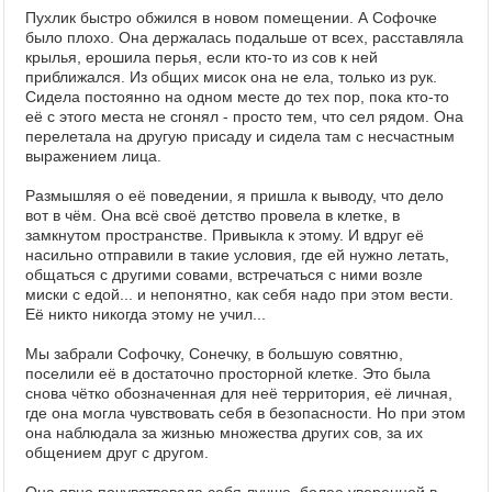
Пухлик быстро обжился в новом помещении. А Софочке
было плохо. Она держалась подальше от всех, расставляла
крылья, ерошила перья, если кто-то из сов к ней
приближался. Из общих мисок она не ела, только из рук.
Сидела постоянно на одном месте до тех пор, пока кто-то
её с этого места не сгонял - просто тем, что сел рядом. Она
перелетала на другую присаду и сидела там с несчастным
выражением лица.
Размышляя о её поведении, я пришла к выводу, что дело
вот в чём. Она всё своё детство провела в клетке, в
замкнутом пространстве. Привыкла к этому. И вдруг её
насильно отправили в такие условия, где ей нужно летать,
общаться с другими совами, встречаться с ними возле
миски с едой... и непонятно, как себя надо при этом вести.
Её никто никогда этому не учил...
Мы забрали Софочку, Сонечку, в большую совятню,
поселили её в достаточно просторной клетке. Это была
снова чётко обозначенная для неё территория, её личная,
где она могла чувствовать себя в безопасности. Но при этом
она наблюдала за жизнью множества других сов, за их
общением друг с другом.