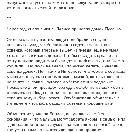
выпускать её гулять по комнате, но совушка ни в какую не
хотела покидать своей территории.
***
Через год, снова в июне, Лариса принесла домой Пухлика.
Этого малыша-ушастика люди подобрали в лесу по
незнанию - увидели беспомощно сидевшего на траве
совёнка, который впервые вышел из гнезда, ещё не умея
летать, и свалился с дерева. Его бы посадить куда-то на
ветку повыше, родители были где-то поблизости, они бы его
кормили... Но люди не знали, что нужно делать, и унесли
совёнка домой. Почитали в Интернете, что кормить сов надо
мышами, покупали в зоомагазине мышей, которых совёнок
не то что не ловил - пугался и убегал от них подальше.
Несколько дней просидел без еды, ослаб, но мышей ловить
отказывался. Люди поняли, что не справляются, решили
совёнка кому-нибудь отдать. Опубликовали объявление в
Интернете - вот, мол, отдадим совёнка в хорошие руки.
Объявление увидела Лариса, испугалась - не без
основания! - что малыша могут забрать якобы "в семью" или
"для реабилитации, выпуска в дальнейшем на волю" те, кто
торгует совами на рынках или сдаёт на продажу в