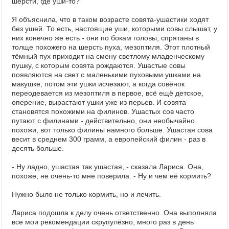
шерсти, где уши-то?
Я объяснила, что в таком возрасте совята-ушастики ходят
без ушей. То есть, настоящие уши, которыми совы слышат, у
них конечно же есть - они по бокам головы, спрятаны в
толще похожего на шерсть пуха, мезоптиля. Этот плотный
тёмный пух приходит на смену светлому младенческому
пушку, с которым совята рождаются. Ушастые совы
появляются на свет с маленькими пуховыми ушками на
макушке, потом эти ушки исчезают, а когда совёнок
переодевается из мезоптиля в первое, всё ещё детское,
оперение, вырастают ушки уже из перьев. И совята
становятся похожими на филинов. Ушастых сов часто
путают с филинами - действительно, они необычайно
похожи, вот только филины намного больше. Ушастая сова
весит в среднем 300 грамм, а европейский филин - раз в
десять больше.
- Ну ладно, ушастая так ушастая, - сказала Лариса. Она,
похоже, не очень-то мне поверила. - Ну и чем её кормить?
Нужно было не только кормить, но и лечить.
Лариса подошла к делу очень ответственно. Она выполняла
все мои рекомендации скрупулёзно, много раз в день