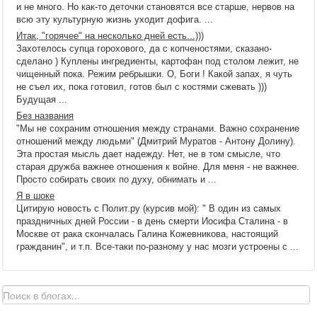
и не много. Но как-то деточки становятся все старше, нервов на
всю эту культурную жизнь уходит дофига. ...
Итак, "горячее" на несколько дней есть...)))
Захотелось супца горохового, да с копченостями, сказано-
сделано ) Куплены ингредиенты, картофан под столом лежит, не
чищенный пока. Режим ребрышки. О, Боги ! Какой запах, я чуть
не съел их, пока готовил, готов был с костями сжевать )))
Будущая ...
Без названия
"Мы не сохраним отношения между странами. Важно сохранение
отношений между людьми" (Дмитрий Муратов - Антону Долину).
Эта простая мысль дает надежду. Нет, не в том смысле, что
старая дружба важнее отношения к войне. Для меня - не важнее.
Просто собирать своих по духу, обнимать и ...
Я в шоке
Цитирую новость с Полит.ру (курсив мой): " В один из самых
праздничных дней России - в день смерти Иосифа Сталина - в
Москве от рака скончалась Галина Кожевникова, настоящий
гражданин", и т.п. Все-таки по-разному у нас мозги устроены с ...