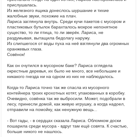
прислушалась.
Из железного ящика донеслось шуршание и тихие
жалобные звуки, похожие на плач.
Лариса заглянула внутрь. Среди кучи пакетов с мусором и
пластиковых бутылок барахталось мокрое непонятное
существо, то ли птица, то ли зверёк. Лариса, не
раздумывая, вытащила бедолагу наружу.
Из слипшегося от воды пуха на неё взглянули два огромных
оранжевых глаза.
Совёнок!
Как он очутился в мусорном баке? Лариса оглядела
окрестные деревья, их было не много, все небольшие и
никакого гнезда ни на одном из них не наблюдалось.
Когда-то Лариса точно так же спасла из мусорного
контейнера троих крохотных котят, упакованных в коробку.
Очевидно, совёнка так же выбросили. Может, подобрали в
лесу, принесли домой, как живую игрушку, а когда надоел,
отправили на помойку, как ненужную вещь...
- Вот гады, - в сердцах сказала Лариса. Обломком доски
пошарила среди мусора - вдруг там ещё совята. К счастью,
больше никого не нашлось.