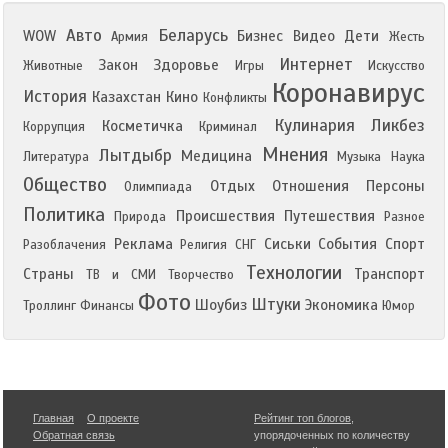
Авто
Беларусь
WOW
Бизнес
Видео
Дети
Армия
Жесть
Интернет
Закон
Здоровье
Животные
Игры
Искусство
Коронавирус
История
Казахстан
Кино
Конфликты
Кулинария
Ликбез
Косметичка
Коррупция
Криминал
Мнения
Лытдыбр
Медицина
Литература
Музыка
Наука
Общество
Отдых
Отношения
Персоны
Олимпиада
Политика
Происшествия
Путешествия
Природа
Разное
Реклама
Сиськи
События
Спорт
Разоблачения
Религия
СНГ
Технологии
Страны
Транспорт
ТВ и СМИ
Творчество
Фото
Штуки
Шоубиз
Экономика
Троллинг
Финансы
Юмор
Главная
О проекте
Рейтинг топ блогов
,
Обратная связь
упорядоченных по количеству