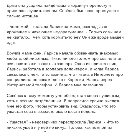
Дома она усадила найдёныша в корзину-переноску и
принялась сушить феном. Совёнок был явно простужен и
сильно истощён.
- Боже мой, - сказала Ларисина мама, разглядывая
дрожащее и чихающее недоразумение. - Только совы нам
не хватало... Чем хоть кормить-то её? Они же вроде мышей
едят...
Вручив маме фен, Лариса начала обзванивать знакомых
любителей животных. Никто ничего толком про сов не знал,
все советовали звонить в зоопарк. Одна из приятельниц
Ларисы работала в зоопарке волонтёром, и когда Лариса
связалась с ней, та вспомнила, что читала в Интернете про
специалиста по совам где-то в Карелии. Нашла через
Интернет мой телефон. И Лариса мне позвонила.
Совёнок к тому моменту уже обсох, стал снова пушистым,
хоть и весьма потрёпанным. Я попросила срочно выслать
мне его фото, чтобы установить вид. Оказалось, что это
ушастая сова в возрасте около шести недель.
- Ушастая? - недоверчиво переспросила Лариса. - Что-то
никаких ушей я у неё не вижу... Голова, как помпон из