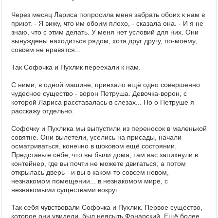
Через месяц Лариса попросила меня забрать обоих к нам в
приют. - Я вижу, что им обоим плохо, - сказала она. - И я не
знаю, что с этим делать. У меня нет условий для них. Они
вынуждены находиться рядом, хотя друг другу, по-моему,
совсем не нравятся...
Так Софочка и Пухлик переехали к нам.
С ними, в одной машине, приехало ещё одно совершенно
чудесное существо - ворон Петруша. Девочка-ворон, с
которой Лариса расставалась в слезах... Но о Петруше я
расскажу отдельно.
Софочку и Пухлика мы выпустили из переносок в маленькой
совятне. Они вылетели, уселись на присады, начали
осматриваться, конечно в шоковом ещё состоянии.
Представьте себе, что вы были дома, там вас запихнули в
контейнер, где вы почти не можете двигаться, а потом
открылась дверь - и вы в каком-то совсем новом,
незнакомом помещении... в незнакомом мире, с
незнакомыми существами вокруг.
Так себя чувствовали Софочка и Пухлик. Первое существо,
которое они увидели, был неясыть Фонарский. Ещё более