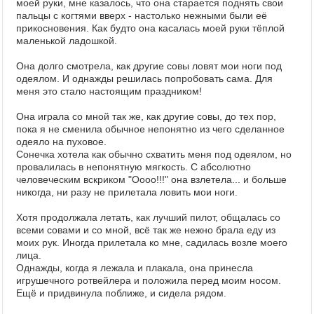
моей руки, мне казалось, что она старается поднять свои
пальцы с когтями вверх - настолько нежными были её
прикосновения. Как будто она касалась моей руки тёплой
маленькой ладошкой.
Она долго смотрела, как другие совы ловят мои ноги под
одеялом. И однажды решилась попробовать сама. Для
меня это стало настоящим праздником!
Она играла со мной так же, как другие совы, до тех пор,
пока я не сменила обычное непонятно из чего сделанное
одеяло на пуховое.
Сонечка хотела как обычно схватить меня под одеялом, но
провалилась в непонятную мягкость. С абсолютно
человеческим вскриком "Оооо!!!" она взлетела... и больше
никогда, ни разу не прилетала ловить мои ноги.
Хотя продолжала летать, как лучший пилот, общалась со
всеми совами и со мной, всё так же нежно брала еду из
моих рук. Иногда прилетала ко мне, садилась возле моего
лица.
Однажды, когда я лежала и плакала, она принесла
игрушечного ротвейлера и положила перед моим носом.
Ещё и придвинула поближе, и сидела рядом.