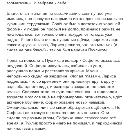
зоомагазины. И забрала к себе.
Благо, опыт и знания по выхаживанию совят у неё уже
имелись, она сразу же накормила изголодавшегося малыша
куриными сердечками. Совёнок был в достаточно хорошей
форме - у людей он пробыл не долго, признаков рахита не
наблюдалось, вот только очень похудел от голода, уже
падал. У него были очень пушистые щёчки, широкое лицо,
совсем круглые глаза, Лариса решила, что это мальчик (и
снова не ошиблась!) - так он был наречён Пухликом.
Попытка подселить Пухлика в вольер к Софочке оказалась
неудачной. Софочка испугалась, забилась в угол,
распушала перья и расставляла крылья. Малыш
неподвижно сидел на жёрдочке, хлопая глазами. Лариса
надеялась, что со временем они привыкнут друг к другу -
ведь оба одного вида, и разница в возрасте не слишком
велика. Софочка тоже по сути ещё совёнок - в годовалом
возрасте мозг сов ещё не сформирован окончательно, идёт
активное обучение, формирование новых навыков.
Эмоциональные, личные связи образуются ещё легко... Но
Софочка ни в какую не желала принять новичка. Они
сидели по разным углам, Софочка явно стрессовала всё
время, а Пухлик просто ничего не понимал, и периодически
начинал звать маму.