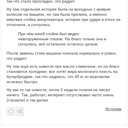
так что стало прохладно, это радует.
Ну там отдельная история была на воходных с кривым
колесом на машине, но там была причина, а именно
мёртвая стойка амортизатора, которая при ударе в итоге не
отскочила, а согнулась:
При чём изгиб стойки был виден
невооруженным глазом. На благо только она и
согнулась, всё остальное осталось целым.
После замены стоек машина поехала нормально и ровно,
что радует.
Ну там ещё есть новости про масло сливочное, но на благо
становится холоднее, все хотят жира молочного поесть на
бутербродике, так что надеюсь, что 40 кг из морозилки
исчезнут быстро.
Ну как-то так новости, почти 2 недели толком не писал
ничего. Так, работал, интернет отсутствовал часто очень
(глушили) и так далее.
Источник