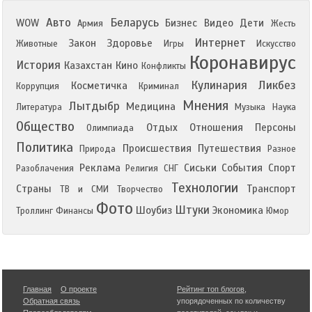
Авто
Беларусь
WOW
Бизнес
Видео
Дети
Армия
Жесть
Интернет
Закон
Здоровье
Животные
Игры
Искусство
Коронавирус
История
Казахстан
Кино
Конфликты
Кулинария
Ликбез
Косметичка
Коррупция
Криминал
Мнения
Лытдыбр
Медицина
Литература
Музыка
Наука
Общество
Отдых
Отношения
Персоны
Олимпиада
Политика
Происшествия
Путешествия
Природа
Разное
Реклама
Сиськи
События
Спорт
Разоблачения
Религия
СНГ
Технологии
Страны
Транспорт
ТВ и СМИ
Творчество
Фото
Штуки
Шоубиз
Экономика
Троллинг
Финансы
Юмор
Главная
О проекте
Рейтинг топ блогов
,
Обратная связь
упорядоченных по количеству