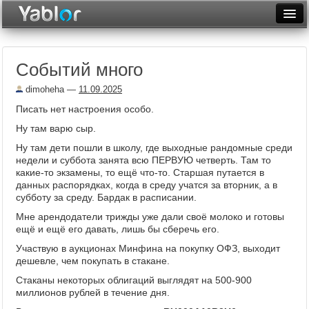
Разместить статью
Войти
Событий много
Неделя
dimoheha
—
11.09.2025
Месяц
Писать нет настроения особо.
Рейтинги
Ну там варю сыр.
Ну там дети пошли в школу, где выходные рандомные среди
Архив
недели и суббота занята всю ПЕРВУЮ четверть. Там то
какие-то экзамены, то ещё что-то. Старшая путается в
Фототоп
данных распорядках, когда в среду учатся за вторник, а в
субботу за среду. Бардак в расписании.
Видеотоп
Мне арендодатели трижды уже дали своё молоко и готовы
ещё и ещё его давать, лишь бы сберечь его.
Участвую в аукционах Минфина на покупку ОФЗ, выходит
дешевле, чем покупать в стакане.
Стаканы некоторых облигаций выглядят на 500-900
миллионов рублей в течение дня.