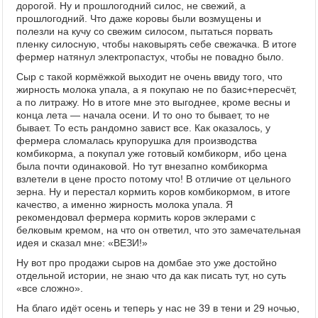
дорогой. Ну и прошлогодний силос, не свежий, а
прошлогодний. Что даже коровы были возмущены и
полезли на кучу со свежим силосом, пытаться порвать
пленку силосную, чтобы наковырять себе свежачка. В итоге
фермер натянул электропастух, чтобы не повадно было.
Сыр с такой кормёжкой выходит не очень ввиду того, что
жирность молока упала, а я покупаю не по базис+пересчёт,
а по литражу. Но в итоге мне это выгоднее, кроме весны и
конца лета — начала осени. И то оно то бывает, то не
бывает. То есть рандомно завист все. Как оказалось, у
фермера сломалась крупорушка для производства
комбикорма, а покупал уже готовый комбикорм, ибо цена
была почти одинаковой. Но тут внезапно комбикорма
взлетели в цене просто потому что! В отличие от цельного
зерна. Ну и перестал кормить коров комбикормом, в итоге
качество, а именно жирность молока упала. Я
рекомендовал фермера кормить коров эклерами с
белковым кремом, на что он ответил, что это замечательная
идея и сказал мне: «ВЕЗИ!»
Ну вот про продажи сыров на домбае это уже достойно
отдельной истории, не знаю что да как писать тут, но суть
«все сложно».
На благо идёт осень и теперь у нас не 39 в тени и 29 ночью,