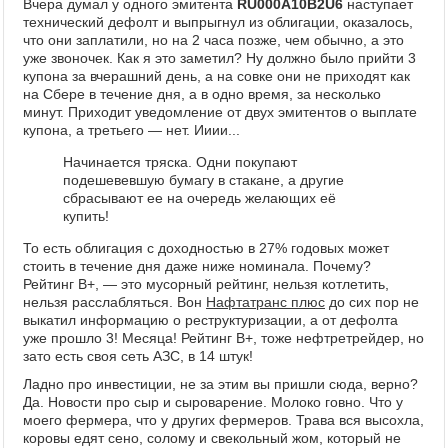
Вчера думал у одного эмитента
RU000A10B2U6
наступает
технический дефолт и выпрыгнул из облигации, оказалось,
что они заплатили, но на 2 часа позже, чем обычно, а это
уже звоночек. Как я это заметил? Ну должно было прийти 3
купона за вчерашний день, а на совке они не приходят как
на Сбере в течение дня, а в одно время, за несколько
минут. Приходит уведомление от двух эмитентов о выплате
купона, а третьего — нет. Ииии...
Начинается тряска. Одни покупают
подешевевшую бумагу в стакане, а другие
сбрасывают ее на очередь желающих её
купить!
То есть облигация с доходностью в 27% годовых может
стоить в течение дня даже ниже номинала. Почему?
Рейтинг В+, — это мусорный рейтинг, нельзя котлетить,
нельзя расслабляться. Вон
Нафтатранс плюс
до сих пор не
выкатил информацию о реструктуризации, а от дефолта
уже прошло 3! Месяца! Рейтинг В+, тоже нефтретрейдер, но
зато есть своя сеть АЗС, в 14 штук!
Ладно про инвестиции, не за этим вы пришли сюда, верно?
Да. Новости про сыр и сыроварение. Молоко говно. Что у
моего фермера, что у других фермеров. Трава вся высохла,
коровы едят сено, солому и свекольный жом, который не