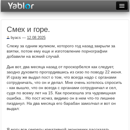
Разместить статью
Войти
Смех и горе.
Неделя
byacs
—
12.08.2025
Месяц
Слежу за одним жуликом, которого год назад закрыли за
взятки, потом ему еще и изготовление порнографии
Рейтинги
добавили на всякий случай.
Архив
Дык вот, два месяца назад от проскорбелся как следует,
заодно духовито прогордившись из сизо по поводу 22 июня.
Фототоп
И сразу же выдал пост о том, что всегда надо с органами
сотрудничать, что он и делал. Мне очень хотелось спросить
Видеотоп
- как вышло, что он всегда с органами сотрудничал и сел,
судя по всему лет на 15. Как произошла эта чудовищная
ошибка... Но пост исчез, видимо он в нем что-то лишнее
пизданул. На два месяца его барабан замолчал и вот он
выдал:
Я могу все секреты креативной экономики рассказать.