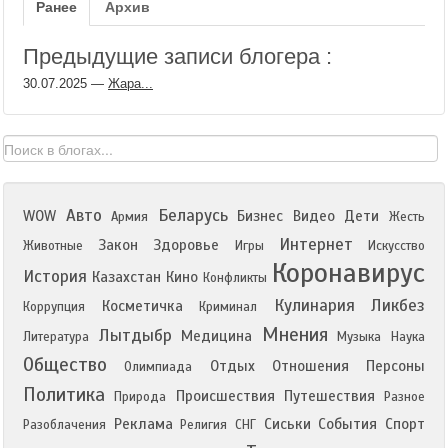
Ранее
Архив
Предыдущие записи блогера :
30.07.2025
—
Жара...
Авто
Беларусь
WOW
Бизнес
Видео
Дети
Армия
Жесть
Интернет
Закон
Здоровье
Животные
Игры
Искусство
Коронавирус
История
Казахстан
Кино
Конфликты
Кулинария
Ликбез
Косметичка
Коррупция
Криминал
Мнения
Лытдыбр
Медицина
Литература
Музыка
Наука
Общество
Отдых
Отношения
Персоны
Олимпиада
Политика
Происшествия
Путешествия
Природа
Разное
Реклама
Сиськи
События
Спорт
Разоблачения
Религия
СНГ