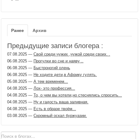
Ранее
Архив
Предыдущие записи блогера :
07.08.2025
—
Свой среди чужих ,чужой среди своих. .
06.08.2025
—
Прогулки во сне и наяву ..
06.08.2025
—
Быстроногий олень
06.08.2025
—
Не ходите дети,в Африку гулять.
05.08.2025
—
А тем временем...
04.08.2025
—
Лох- это профессия...
04.08.2025
—
То, о чем вы хотели,но стеснялись спросить...
04.08.2025
—
Ну и гадость ваша заливная.
04.08.2025
—
Есть в образе твоём...
03.08.2025
—
Скромный оскал буржуазии.