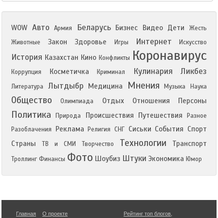
Авто
Беларусь
WOW
Бизнес
Видео
Дети
Армия
Жесть
Интернет
Закон
Здоровье
Животные
Игры
Искусство
Коронавирус
История
Казахстан
Кино
Конфликты
Кулинария
Ликбез
Косметичка
Коррупция
Криминал
Мнения
Лытдыбр
Медицина
Литература
Музыка
Наука
Общество
Отдых
Отношения
Персоны
Олимпиада
Политика
Происшествия
Путешествия
Природа
Разное
Реклама
Сиськи
События
Спорт
Разоблачения
Религия
СНГ
Технологии
Страны
Транспорт
ТВ и СМИ
Творчество
Фото
Штуки
Шоубиз
Экономика
Троллинг
Финансы
Юмор
Главная
О проекте
Рейтинг топ блогов
,