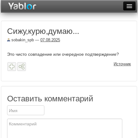
Разместить статью
Войти
Сижу,курю,думаю...
Неделя
sobakin_spb
—
07.08.2025
Месяц
Это чисто совпадение или очередное подтверждение?
Рейтинги
Источник
Архив
Фототоп
Видеотоп
Оставить комментарий