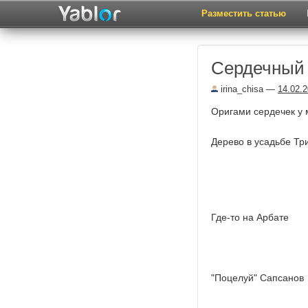
Разместить статью
Сердечный
irina_chisa
—
14.02.
Оригами сердечек у 
Дерево в усадьбе Три
Где-то на Арбате
"Поцелуй" Сапсанов