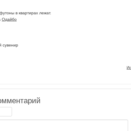
футоны в квартирах лежат.
а
Одайбо
й сувенир
Ис
омментарий