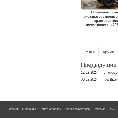
Полноповорот
экскаватор: преиму
характеристик
возможности в 202
Ранее
Архив
Предыдущие з
12.02.2024
—
В городс
09.02.2024
—
Год Драк
Главная
О проекте
Обратная связь
Правообладателям
Реклама
RSS