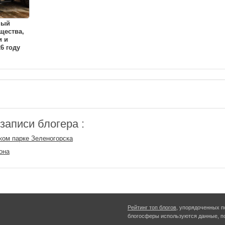
ный
щества,
и и
6 году
аписи блогера :
ком парке Зеленогорска
она
Рейтинг топ блогов
, упорядоченных п
блогосферы используются данные, п