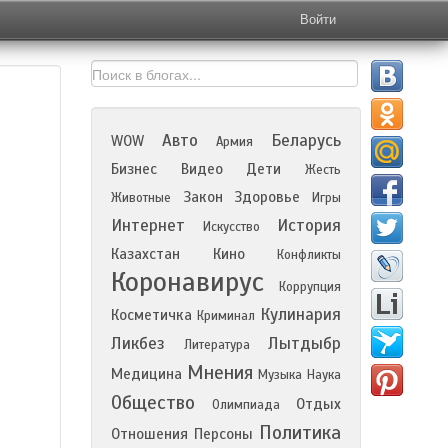
Войти
Авто
Беларусь
WOW
Армия
Бизнес
Видео
Дети
Жесть
Закон
Здоровье
Животные
Игры
Интернет
История
Искусство
Казахстан
Кино
Конфликты
Коронавирус
Коррупция
Кулинария
Косметичка
Криминал
Ликбез
Лытдыбр
Литература
Мнения
Медицина
Музыка
Наука
Общество
Отдых
Олимпиада
Политика
Отношения
Персоны