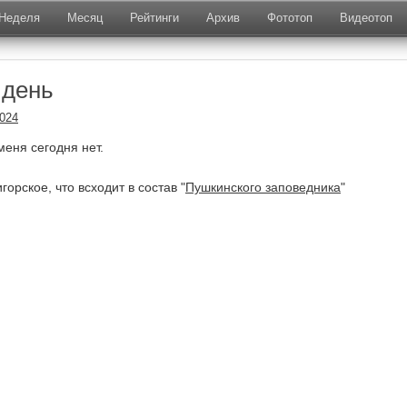
Неделя
Месяц
Рейтинги
Архив
Фототоп
Видеотоп
 день
2024
меня сегодня нет.
горское, что всходит в состав "
Пушкинского заповедника
"