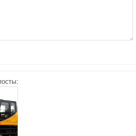
посты: