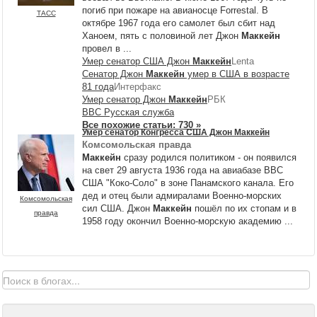
погиб при пожаре на авианосце Forrestal. В
ТАСС
октябре 1967 года его самолет был сбит над
Ханоем, пять с половиной лет Джон
Маккейн
провел в ...
Умер сенатор США Джон
Маккейн
Lenta
Сенатор Джон
Маккейн
умер в США в возрасте
81 года
Интерфакс
Умер сенатор Джон
Маккейн
РБК
BBC Русская служба
Все похожие статьи: 730 »
Умер сенатор Конгресса США Джон
Маккейн
Комсомольская правда
Маккейн
сразу родился политиком - он появился
на свет 29 августа 1936 года на авиабазе ВВС
США "Коко-Соло" в зоне Панамского канала. Его
дед и отец были адмиралами Военно-морских
Комсомольская
сил США. Джон
Маккейн
пошёл по их стопам и в
правда
1958 году окончил Военно-морскую академию ...