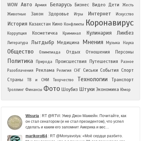
Авто
Беларусь
WOW
Бизнес
Видео
Дети
Армия
Жесть
Интернет
Закон
Здоровье
Животные
Игры
Искусство
Коронавирус
История
Казахстан
Кино
Конфликты
Кулинария
Ликбез
Косметичка
Коррупция
Криминал
Мнения
Лытдыбр
Медицина
Литература
Музыка
Наука
Общество
Отдых
Отношения
Персоны
Олимпиада
Политика
Происшествия
Путешествия
Природа
Разное
Реклама
Сиськи
События
Спорт
Разоблачения
Религия
СНГ
Технологии
Страны
Транспорт
ТВ и СМИ
Творчество
Фото
Штуки
Шоубиз
Экономика
Троллинг
Финансы
Юмор
Wisuria
:
RT @RTVi: Умер Джон Маккейн. Почитайте, как
он стал сенатором (и не стал президентом), что успел
сделать и каким его запомнит Америка и вес…
marikorol64
:
RT @Monyavolya: «Моё сердце разбито.