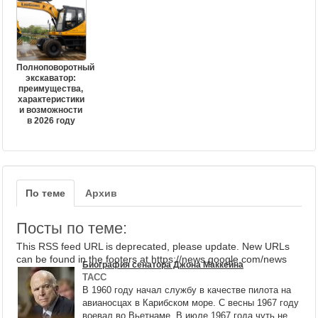
Полноповоротный
экскаватор:
преимущества,
характеристики
и возможности
в 2026 году
По теме
Архив
Посты по теме:
This RSS feed URL is deprecated, please update. New URLs
can be found in the footers at https://news.google.com/news
Биография сенатора Джона
Маккейна
ТАСС
В 1960 году начал службу в качестве пилота на
авианосцах в Карибском море. С весны 1967 году
воевал во Вьетнаме. В июле 1967 года чуть не