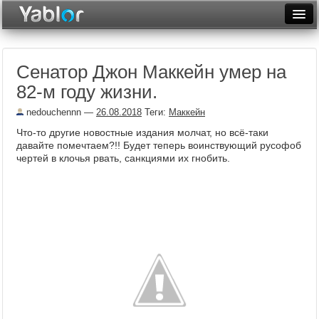
Разместить статью
Войти
Сенатор Джон Маккейн умер на
Неделя
82-м году жизни.
Месяц
nedouchennn
—
26.08.2018
Теги:
Маккейн
Рейтинги
Что-то другие новостные издания молчат, но всё-таки
давайте помечтаем?!! Будет теперь воинствующий русофоб
Архив
чертей в клочья рвать, санкциями их гнобить.
Фототоп
Видеотоп