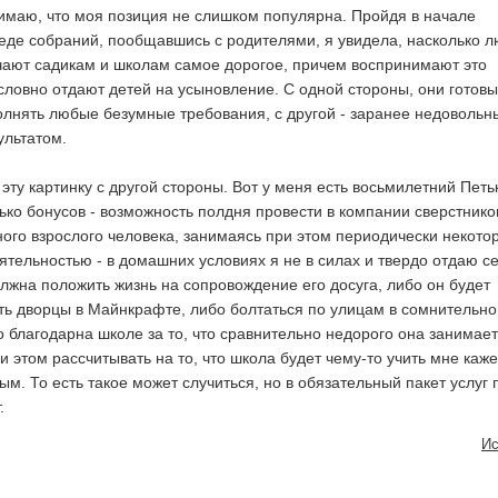
имаю, что моя позиция не слишком популярна. Пройдя в начале
реде собраний, пообщавшись с родителями, я увидела, насколько 
чают садикам и школам самое дорогое, причем воспринимают это
 словно отдают детей на усыновление. С одной стороны, они готовы
лнять любые безумные требования, с другой - заранее недовольн
ультатом.
ту картинку с другой стороны. Вот у меня есть восьмилетний Петь
ько бонусов - возможность полдня провести в компании сверстнико
ого взрослого человека, занимаясь при этом периодически некото
ятельностью - в домашних условиях я не в силах и твердо отдаю се
олжна положить жизнь на сопровождение его досуга, либо он будет
ь дворцы в Майнкрафте, либо болтаться по улицам в сомнительно
о благодарна школе за то, что сравнительно недорого она занимает
 этом рассчитывать на то, что школа будет чему-то учить мне каже
м. То есть такое может случиться, но в обязательный пакет услуг 
.
Ис