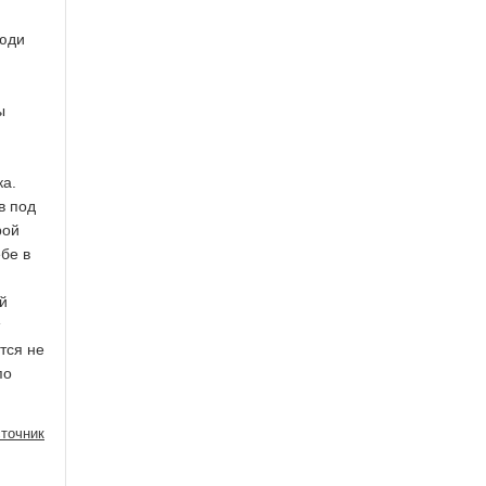
люди
ы
ка.
в под
рой
бе в
й
тся не
по
точник