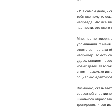
ВУЗ".
- И в самом деле, - 
тебя все получилось.
неправда. Что все тв
частности, это всего
Мне, честно говоря,
упоминания. У меня 
ответственность за 
например. То есть он
удовольствием повес
новых детей. И толь
с тем, насколько инт
социально адаптиров
Возможно, сказывает
серьезной спортивно
школьного образован
тренировок, и все их