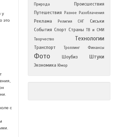
Происшествия
Природа
Путешествия
Разное
Разоблачения
 у
о это
Реклама
Сиськи
Религия
СНГ
События
Спорт
Страны
ТВ и СМИ
Технологии
Творчество
Транспорт
Троллинг
Финансы
Фото
Штуки
Шоубиз
Экономика
Юмор
т
ения,
он
ни.
коле с
м
ыми.