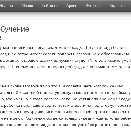
Неделя
Месяц
Рейтинги
Архив
Фототоп
Видеотоп
обучение
8
у меня появилась новая знакомая, соседка. Ее дети тогда были в
 лет, и ее остро интересовали вопросы, связанные с образованием.
на этапах "старшеклассник-выпускник-студент", то есть можно уже
воды. Поэтому мы часто и подолгу обсуждали различные методы и
ней снова заговорили об этом, и соседка, дети которой сейчас
ачальной и средней школы, упрекнула меня в том, что я ее обману
ню, что именно я тогда рассказывала, но услышала она меня сле
ь ребенка пораньше в садик, потом отвести на подготовку, через г
записать в пару кружков или спортивных секций. Уроки с ним делат
я не имеют. Родителям остается только сидеть и ждать, когда ребе
оревнования и олимпиады, а потом поступит без репетиторов в си