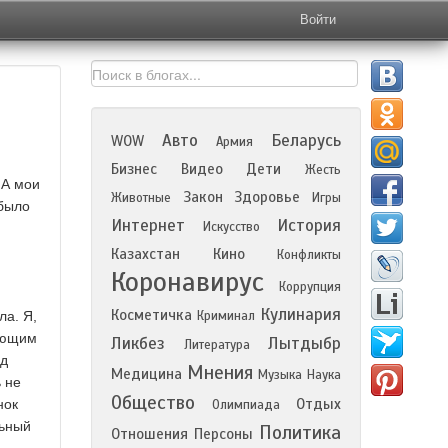
Войти
Авто
Беларусь
WOW
Армия
Бизнес
Видео
Дети
Жесть
 А мои
Закон
Здоровье
Животные
Игры
 было
Интернет
История
Искусство
Казахстан
Кино
Конфликты
Коронавирус
Коррупция
Кулинария
Косметичка
ла. Я,
Криминал
дующим
Ликбез
Лытдыбр
Литература
од
Мнения
Медицина
Музыка
Наука
ь не
Общество
Отдых
нок
Олимпиада
льный
Политика
Отношения
Персоны