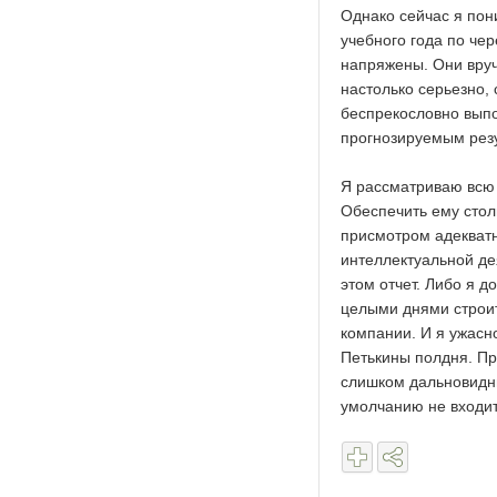
Однако сейчас я пон
учебного года по че
напряжены. Они вру
настолько серьезно,
беспрекословно выпо
прогнозируемым рез
Я рассматриваю всю э
Обеспечить ему стол
присмотром адекватн
интеллектуальной де
этом отчет. Либо я д
целыми днями строит
компании. И я ужасн
Петькины полдня. При
слишком дальновидны
умолчанию не входит