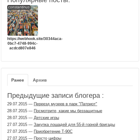
constantinus
https://webhook.site/30344aca-
0bc7-4748-994c-
acdcd807e846
Ранее
Архив
Предыдущие записи блогера :
29.07.2015
—
Переезд музеев в парк "Патриот"
28.07.2015
—
Посмотрите, какие мы беззащитные
28.07.2015
—
Детские игры
27.07.2015
—
Закупка лошадей для 55-й горной бригады
27.07.2015
—
Приобретение Т-90С
27.07.2015
—
Просто цифры