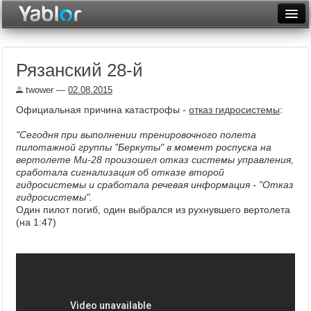
Разместить статью
Войти
Рязанский 28-й
Неделя
twower
—
02.08.2015
Месяц
Официальная причина катастрофы -
отказ гидросистемы
:
Рейтинги
"Сегодня при выполнении тренировочного полета
пилотажной группы "Беркуты" в момент роспуска на
Архив
вертолете Ми-28 произошел отказ системы управления,
сработала сигнализация об отказе второй
Фототоп
гидросистемы и сработала речевая информация - "Отказ
гидросистемы".
Видеотоп
Один пилот погиб, один выбрался из рухнувшего вертолета
(на 1:47)