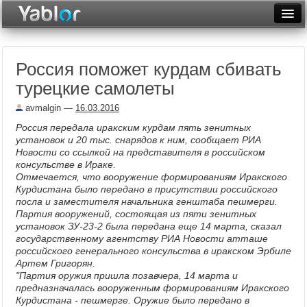
Разместить статью
Войти
Россия поможет курдам сбивать
Неделя
турецкие самолеты
Месяц
avmalgin
—
16.03.2016
Рейтинги
Россия передала иракским курдам пять зенитных
установок и 20 тыс. снарядов к ним, сообщает РИА
Архив
Новости со ссылкой на представителя в российском
консульстве в Ираке.
Отмечается, что вооружение формированиям Иракского
Фототоп
Курдистана было передано в присутствии российского
посла и заместителя начальника генштаба пешмерги.
Видеотоп
Партия вооружений, состоящая из пяти зенитных
установок ЗУ-23-2 была передана еще 14 марта, сказал
государственному агентству РИА Новости атташе
российского генерального консульства в иракском Эрбиле
Артем Григорян.
"Партия оружия пришла позавчера, 14 марта и
предназначалась вооруженным формированиям Иракского
Курдистана - пешмерге. Оружие было передано в