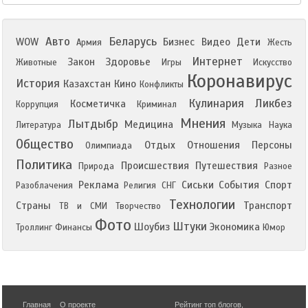
Авто
Беларусь
WOW
Бизнес
Видео
Дети
Армия
Жесть
Интернет
Закон
Здоровье
Животные
Игры
Искусство
Коронавирус
История
Казахстан
Кино
Конфликты
Кулинария
Ликбез
Косметичка
Коррупция
Криминал
Мнения
Лытдыбр
Медицина
Литература
Музыка
Наука
Общество
Отдых
Отношения
Персоны
Олимпиада
Политика
Происшествия
Путешествия
Природа
Разное
Реклама
Сиськи
События
Спорт
Разоблачения
Религия
СНГ
Технологии
Страны
Транспорт
ТВ и СМИ
Творчество
Фото
Штуки
Шоубиз
Экономика
Троллинг
Финансы
Юмор
Главная
О проекте
Рейтинг топ блогов
,