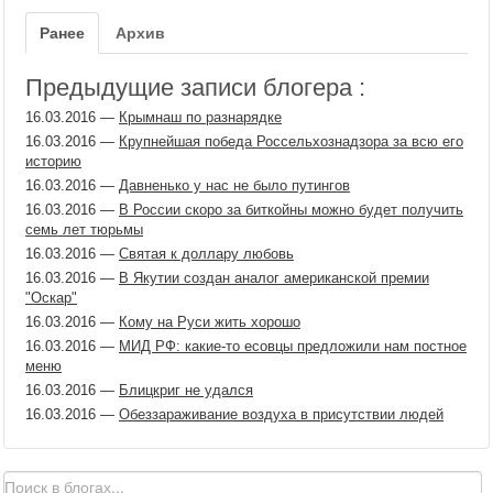
Ранее
Архив
Предыдущие записи блогера :
16.03.2016
—
Крымнаш по разнарядке
16.03.2016
—
Крупнейшая победа Россельхознадзора за всю его
историю
16.03.2016
—
Давненько у нас не было путингов
16.03.2016
—
В России скоро за биткойны можно будет получить
семь лет тюрьмы
16.03.2016
—
Святая к доллару любовь
16.03.2016
—
В Якутии создан аналог американской премии
"Оскар"
16.03.2016
—
Кому на Руси жить хорошо
16.03.2016
—
МИД РФ: какие-то есовцы предложили нам постное
меню
16.03.2016
—
Блицкриг не удался
16.03.2016
—
Обеззараживание воздуха в присутствии людей