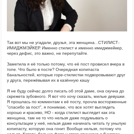
Так вот мы не угадали, друзья, эта женщина...СТИЛИСТ-
ИМИДЖМЭЙКЕР. Именно стилист и именно имиджмейкер,
через дефис, это важно, не перепутайте.
Заметила я её только потому, что её пост провисел вчера в
топе. Что было в посте? Очередная копипаста
банальностей, которые горе-стилистки подворовывают друг
у друга, пережёвывая их в казённую кашу
Я не буду сейчас долго писать об этой даме, она скучна до
скрежета зубовного. Я вот что хочу сказать, милые девушки.
Я прошлась по комментам к её посту, прочла восторженные
"спасибо за пост", я понимаю, что все хотят выглядеть
хорошо и красиво, НО - когда стилист выглядит как эта
женщина, там не то что нельзя даже подумывать о
консультации у неё, нельзя даже начинать читать ту унылую
копипасту, которую она гонит. Вообще нельзя, потому что