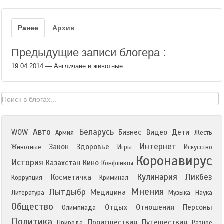
Ранее
Архив
Предыдущие записи блогера :
19.04.2014
—
Англичане и животные
Авто
Беларусь
WOW
Бизнес
Видео
Дети
Армия
Жесть
Интернет
Закон
Здоровье
Животные
Игры
Искусство
Коронавирус
История
Казахстан
Кино
Конфликты
Кулинария
Ликбез
Косметичка
Коррупция
Криминал
Мнения
Лытдыбр
Медицина
Литература
Музыка
Наука
Общество
Отдых
Отношения
Персоны
Олимпиада
Политика
Происшествия
Путешествия
Природа
Разное