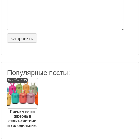
Популярные посты:
domitianus
Поиск утечки
фреона в
сплит-системе
и холодильнике