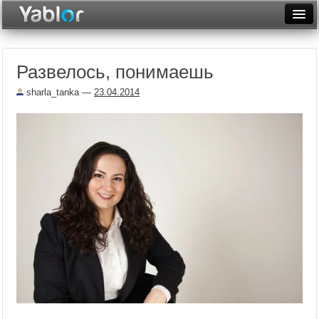
Разместить статью
Войти
Развелось, понимаешь
Неделя
sharla_tanka
—
23.04.2014
Месяц
Рейтинги
Архив
Фототоп
Видеотоп