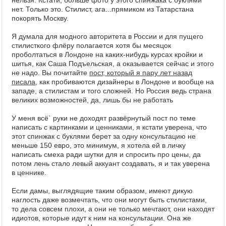
нельзя. Кстати, больше фото у этого спинжака с буклями
нет. Только это. Стилист, ага...прямиком из Татарстана
покорять Москву.
Я думала для модного авторитета в России и для пущего
стилисткого флёру полагается хотя бы месяцок
проболтаться в Лондоне на каких-нибудь курсах кройки и
шитья, как Саша Подъельская, а оказывается сейчас и этого
не надо. Вы почитайте
пост, который я пару лет назад
писала
, как пробиваются дизайнеры в Лондоне и вообще на
западе, а стилистам и того сложней. Но Россия ведь страна
великих возможностей, да, лишь бы не работать
У меня всё` руки не доходят развёрнутый пост по теме
написать с картинками и ценниками, я кстати уверена, что
этот спинжак с буклями берет за одну консультацию не
меньше 150 евро, это минимум, я хотела ей в личку
написать смеха ради шутки для и спросить про цены, да
потом лень стало левый аккуант создавать, я и так уверена
в ценнике.
Если дамы, выглядящие таким образом, имеют дикую
наглость даже возмечтать, что они могут быть стилистами,
то дела совсем плохи, а они не только мечтают, они находят
идиотов, которые идут к ним на консультации. Она же