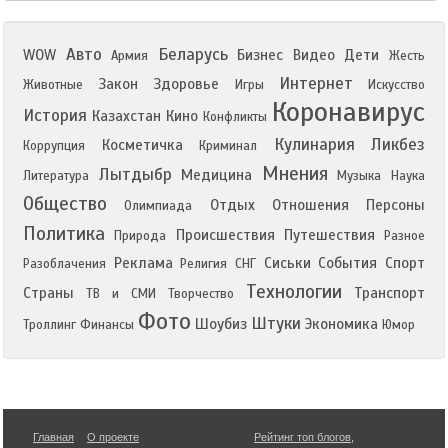
Авто
Беларусь
WOW
Бизнес
Видео
Дети
Армия
Жесть
Интернет
Закон
Здоровье
Животные
Игры
Искусство
Коронавирус
История
Казахстан
Кино
Конфликты
Кулинария
Ликбез
Косметичка
Коррупция
Криминал
Мнения
Лытдыбр
Медицина
Литература
Музыка
Наука
Общество
Отдых
Отношения
Персоны
Олимпиада
Политика
Происшествия
Путешествия
Природа
Разное
Реклама
Сиськи
События
Спорт
Разоблачения
Религия
СНГ
Технологии
Страны
Транспорт
ТВ и СМИ
Творчество
Фото
Штуки
Шоубиз
Экономика
Троллинг
Финансы
Юмор
Главная
О проекте
Рейтинг топ блогов
,