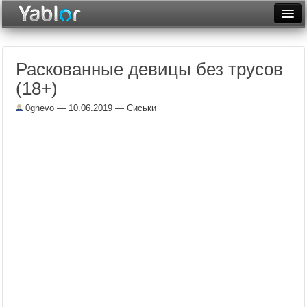
Разместить статью
Войти
Раскованные девицы без трусов
Неделя
(18+)
Месяц
0gnevo
—
10.06.2019
—
Сиськи
Рейтинги
Архив
Фототоп
Видеотоп