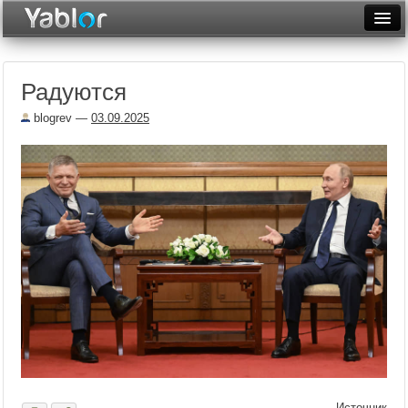
Разместить статью
Войти
Радуются
Неделя
blogrev
—
03.09.2025
Месяц
Рейтинги
Архив
Фототоп
Видеотоп
Источник