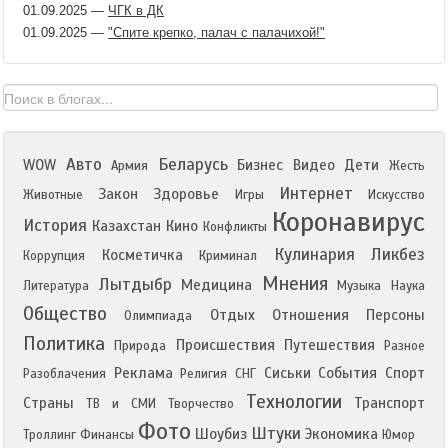
01.09.2025
—
ЧГК в ДК
01.09.2025
—
"Спите крепко, палач с палачихой!"
Авто
Беларусь
WOW
Бизнес
Видео
Дети
Армия
Жесть
Интернет
Закон
Здоровье
Животные
Игры
Искусство
Коронавирус
История
Казахстан
Кино
Конфликты
Кулинария
Ликбез
Косметичка
Коррупция
Криминал
Мнения
Лытдыбр
Медицина
Литература
Музыка
Наука
Общество
Отдых
Отношения
Персоны
Олимпиада
Политика
Происшествия
Путешествия
Природа
Разное
Реклама
Сиськи
События
Спорт
Разоблачения
Религия
СНГ
Технологии
Страны
Транспорт
ТВ и СМИ
Творчество
Фото
Штуки
Шоубиз
Экономика
Троллинг
Финансы
Юмор