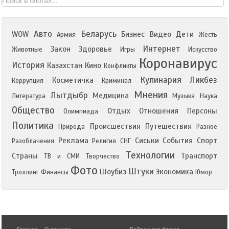
Авто
Беларусь
WOW
Бизнес
Видео
Дети
Армия
Жесть
Интернет
Закон
Здоровье
Животные
Игры
Искусство
Коронавирус
История
Казахстан
Кино
Конфликты
Кулинария
Ликбез
Косметичка
Коррупция
Криминал
Мнения
Лытдыбр
Медицина
Литература
Музыка
Наука
Общество
Отдых
Отношения
Персоны
Олимпиада
Политика
Происшествия
Путешествия
Природа
Разное
Реклама
Сиськи
События
Спорт
Разоблачения
Религия
СНГ
Технологии
Страны
Транспорт
ТВ и СМИ
Творчество
Фото
Штуки
Шоубиз
Экономика
Троллинг
Финансы
Юмор