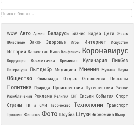
Авто
Беларусь
WOW
Бизнес
Видео
Дети
Армия
Жесть
Интернет
Закон
Здоровье
Животные
Игры
Искусство
Коронавирус
История
Казахстан
Кино
Конфликты
Кулинария
Ликбез
Косметичка
Коррупция
Криминал
Мнения
Лытдыбр
Медицина
Литература
Музыка
Наука
Общество
Отдых
Отношения
Персоны
Олимпиада
Политика
Происшествия
Путешествия
Природа
Разное
Реклама
Сиськи
События
Спорт
Разоблачения
Религия
СНГ
Технологии
Страны
Транспорт
ТВ и СМИ
Творчество
Фото
Штуки
Шоубиз
Экономика
Троллинг
Финансы
Юмор