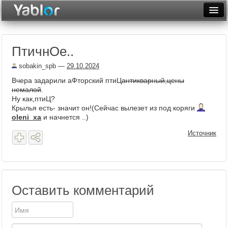
Разместить статью
Войти
ПтичнОе..
Неделя
sobakin_spb
—
29.10.2024
Месяц
Вчера задарили аФторский птиЦ
антикварный,цены
немалой
.
Рейтинги
Ну как,птиЦ?
Крылья есть- значит он!(Сейчас вылезет из под коряги
Архив
oleni_xa
и начнется ..)
Фототоп
Источник
Видеотоп
Оставить комментарий