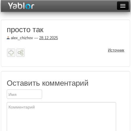
Разместить статью
Войти
просто так
Неделя
alex_chizhov
—
28.12.2025
Месяц
Источник
Рейтинги
Архив
Фототоп
Оставить комментарий
Видеотоп