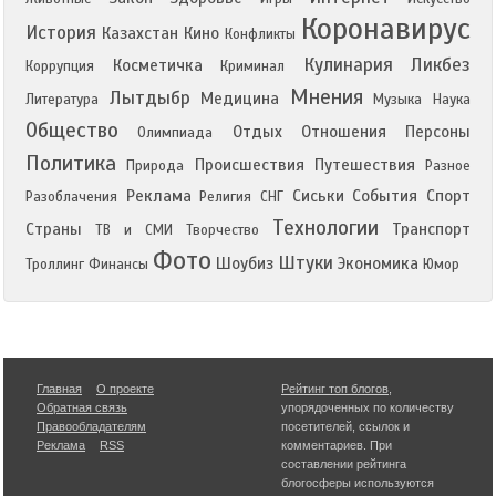
Коронавирус
История
Казахстан
Кино
Конфликты
Кулинария
Ликбез
Косметичка
Коррупция
Криминал
Мнения
Лытдыбр
Медицина
Литература
Музыка
Наука
Общество
Отдых
Отношения
Персоны
Олимпиада
Политика
Происшествия
Путешествия
Природа
Разное
Реклама
Сиськи
События
Спорт
Разоблачения
Религия
СНГ
Технологии
Страны
Транспорт
ТВ и СМИ
Творчество
Фото
Штуки
Шоубиз
Экономика
Троллинг
Финансы
Юмор
Главная
О проекте
Рейтинг топ блогов
,
Обратная связь
упорядоченных по количеству
Правообладателям
посетителей, ссылок и
Реклама
RSS
комментариев. При
составлении рейтинга
блогосферы используются