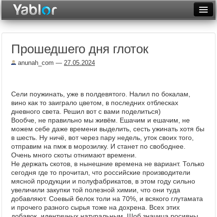
Разместить статью
Войти
Прошедшего дня глоток
Неделя
anunah_com
—
27.05.2024
Месяц
Рейтинги
Сели поужинать, уже в полдевятого. Налил по бокалам,
вино как то заиграло цветом, в последних отблесках
Архив
дневного света. Решил вот с вами поделиться)
Вообче, не правильно мы живём. Ешачим и ешачим, не
Фототоп
можем себе даже времени выделить, сесть ужинать хотя бы
в шесть. Ну ничё, вот через пару недель, уток своих того,
Видеотоп
отправим на пмж в морозилку. И станет по свободнее.
Очень много скоты отнимают времени.
Не держать скотов, в нынешние времена не вариант. Только
сегодня где то прочитал, что российские производители
мясной продукции и полуфабрикатов, в этом году сильно
увеличили закупки той полезной химии, что они туда
добавляют. Соевый белок толи на 70%, и всякого глутамата
и прочего разного сырья тоже на дохрена. Всех этих
добавок, идентичных натуральным. Шоб значица росияны