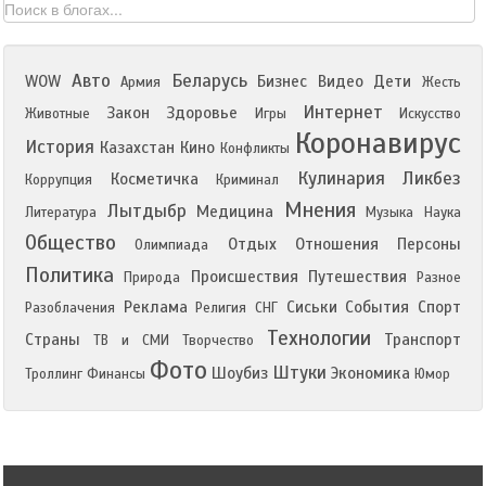
Авто
Беларусь
WOW
Бизнес
Видео
Дети
Армия
Жесть
Интернет
Закон
Здоровье
Животные
Игры
Искусство
Коронавирус
История
Казахстан
Кино
Конфликты
Кулинария
Ликбез
Косметичка
Коррупция
Криминал
Мнения
Лытдыбр
Медицина
Литература
Музыка
Наука
Общество
Отдых
Отношения
Персоны
Олимпиада
Политика
Происшествия
Путешествия
Природа
Разное
Реклама
Сиськи
События
Спорт
Разоблачения
Религия
СНГ
Технологии
Страны
Транспорт
ТВ и СМИ
Творчество
Фото
Штуки
Шоубиз
Экономика
Троллинг
Финансы
Юмор