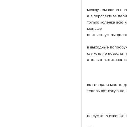
между тем спина прак
а в перспективе пер
только коленка всю к
меньше
опять же уколы дела
в выходные попробую
слякоть не позволит
а тень от котикового
вот не дали мне тогд
теперь вот какую наш
не сумка, а извержен