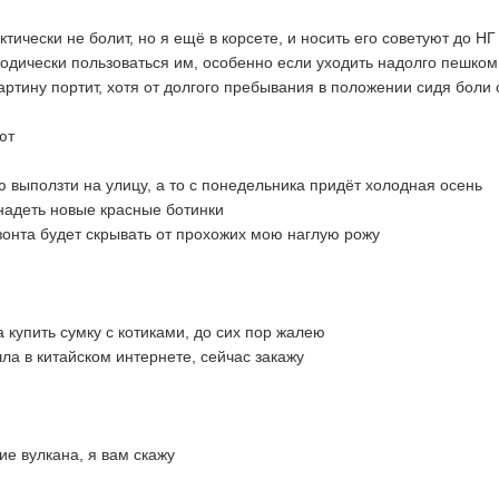
тически не болит, но я ещё в корсете, и носить его советуют до НГ
иодически пользоваться им, особенно если уходить надолго пешком
артину портит, хотя от долгого пребывания в положении сидя боли 
ют
 выползти на улицу, а то с понедельника придёт холодная осень
 надеть новые красные ботинки
 зонта будет скрывать от прохожих мою наглую рожу
а купить сумку с котиками, до сих пор жалею
ла в китайском интернете, сейчас закажу
ие вулкана, я вам скажу