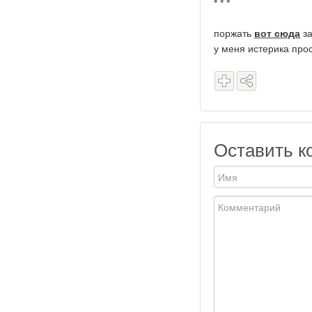
* * *
поржать
вот сюда
за
у меня истерика про
Оставить к