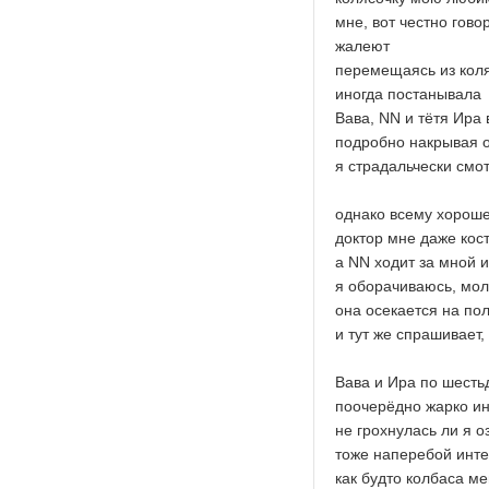
мне, вот честно гово
жалеют
перемещаясь из коляс
иногда постанывала
Вава, NN и тётя Ира 
подробно накрывая 
я страдальчески смот
однако всему хороше
доктор мне даже кост
а NN ходит за мной и
я оборачиваюсь, мо
она осекается на пол
и тут же спрашивает,
Вава и Ира по шесть
поочерёдно жарко ин
не грохнулась ли я о
тоже наперебой инте
как будто колбаса м