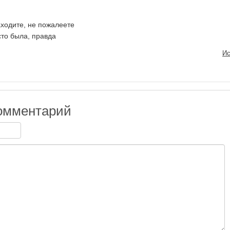
ходите, не пожалеете
сто была, правда
Ис
омментарий