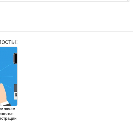
посты:
: зачем
еняется
истрации