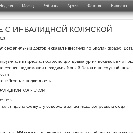
Неделя
Месяц
Рейтинги
Архив
Фототоп
Видеотоп
 С ИНВАЛИДНОЙ КОЛЯСКОЙ
013
ал сексапильный доктор и сказал известную по Библии фразу: "Вста
выгрузилась из кресла, постояла, для драматургии покачалсь - и по
 на сеансе поднимания неходячих Nашей Nаташи по смуглой щеке
дости
ою гибкость и подвижность
ке не я
ная, я давно фотку эту содержу в запасниках, вот решила сюда
енькую NN вымыла и сложила, а вечером за ней приехали и увезл