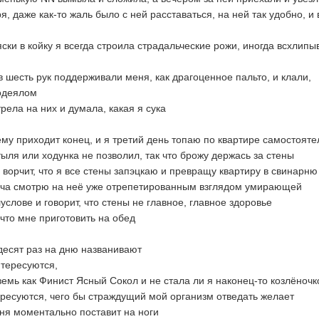
ря, даже как-то жаль было с ней расставаться, на ней так удобно, и 
ки в койку я всегда строила страдальческие рожи, иногда всхлипы
в шесть рук поддерживали меня, как драгоценное пальто, и клали,
одеялом
рела на них и думала, какая я сука
му приходит конец, и я третий день топаю по квартире самостояте
ыля или ходунка не позволил, так что брожу держась за стены
 ворчит, что я все стены запэцкаю и превращу квартиру в свинарню
лча смотрю на неё уже отрепетированным взглядом умирающей
услове и говорит, что стены не главное, главное здоровье
 что мне приготовить на обед
десят раз на дню названивают
тересуются,
земь как Финист Ясный Сокол и не стала ли я наконец-то козлёноч
ресуются, чего бы страждущий мой организм отведать желает
еня моментально поставит на ноги