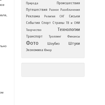
Происшествия
Природа
все
Путешествия
Разное
Разоблачения
вала,
Реклама
Сиськи
Религия
СНГ
События
Спорт
Страны
ТВ и СМИ
Технологии
Творчество
Транспорт
Троллинг
Финансы
Фото
Штуки
Шоубиз
льно
Экономика
Юмор
ком