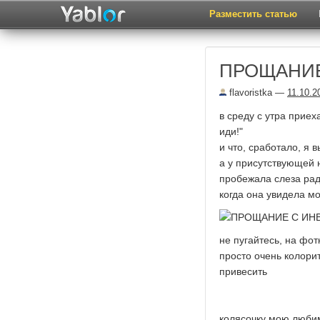
Разместить статью
ПРОЩАНИЕ
flavoristka
—
11.10.2
в среду с утра приех
иди!"
и что, сработало, я 
а у присутствующей
пробежала слеза ра
когда она увидела м
не пугайтесь, на фот
просто очень колорит
привесить
колясочку мою любим