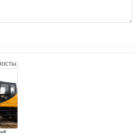
посты:
ный