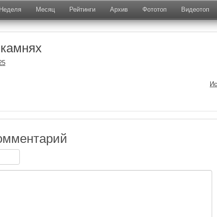
Неделя
Месяц
Рейтинги
Архив
Фототоп
Видеотоп
 камнях
25
Ис
омментарий