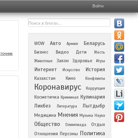
Войти
Авто
Беларусь
WOW
Армия
Бизнес
Видео
Дети
Жесть
точник
Закон
Здоровье
Животные
Игры
Интернет
История
Искусство
Казахстан
Кино
Конфликты
Коронавирус
Коррупция
Кулинария
Косметичка
Криминал
Ликбез
Лытдыбр
Литература
Мнения
Медицина
Музыка
Наука
Общество
Отдых
Олимпиада
Политика
Отношения
Персоны