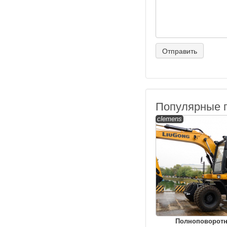
Популярные 
clemens
Полноповорот