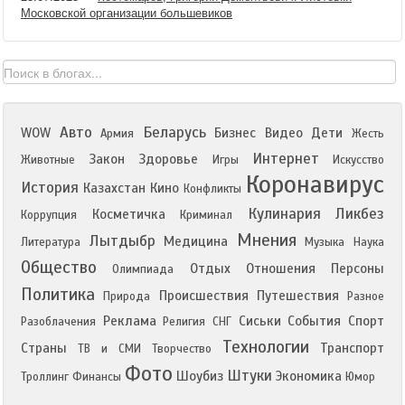
Московской организации большевиков
Авто
Беларусь
WOW
Бизнес
Видео
Дети
Армия
Жесть
Интернет
Закон
Здоровье
Животные
Игры
Искусство
Коронавирус
История
Казахстан
Кино
Конфликты
Кулинария
Ликбез
Косметичка
Коррупция
Криминал
Мнения
Лытдыбр
Медицина
Литература
Музыка
Наука
Общество
Отдых
Отношения
Персоны
Олимпиада
Политика
Происшествия
Путешествия
Природа
Разное
Реклама
Сиськи
События
Спорт
Разоблачения
Религия
СНГ
Технологии
Страны
Транспорт
ТВ и СМИ
Творчество
Фото
Штуки
Шоубиз
Экономика
Троллинг
Финансы
Юмор