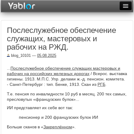
Разместить статью
Войти
Послеслужебное обеспечение
Неделя
служащих, мастеровых и
Месяц
рабочих на РЖД.
Рейтинги
blog_10101
—
05.08.2025
Архив
...
Послеслужебное обеспечение служащих мастеровых и
рабочих на российских железных дорогах
/ Всерос. выставка
Фототоп
гигиены. 1913. М.П.С. Упр. делами ж.-д. пенсион. комитета.
- Санкт-Петербург : тип. Бенке, 1913. Скан из
РГБ
.
Видеотоп
Т.е. пенсия по инвалидности 10 руб в месяц. 200 тех самых,
пресловутых «французских булок»...
ИИ представляет их себе вот так:
пенсионер и 200 французских булок ИИ
Больше сканов в «
Закреплённом
».