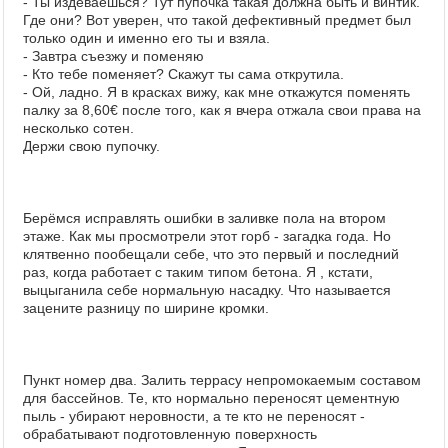
- Ты издеваешься? Тут пупочка такая должна быть и винтик.
Где они? Вот уверен, что такой дефективный предмет был
только один и именно его ты и взяла.
- Завтра съезжу и поменяю
- Кто тебе поменяет? Скажут ты сама открутила.
- Ой, ладно. Я в красках вижу, как мне откажутся поменять
палку за 8,60€ после того, как я вчера отжала свои права на
несколько сотен.
Держи свою пупочку.
Берёмся исправлять ошибки в заливке пола на втором
этаже. Как мы просмотрели этот горб - загадка года. Но
клятвенно пообещали себе, что это первый и последний
раз, когда работает с таким типом бетона. Я , кстати,
выцыганила себе нормальную насадку. Что называется
зацените разницу по ширине кромки.
Пункт номер два. Залить террасу непромокаемым составом
для бассейнов. Те, кто нормально переносят цементную
пыль - убирают неровности, а те кто не переносят -
обрабатывают подготовленную поверхность