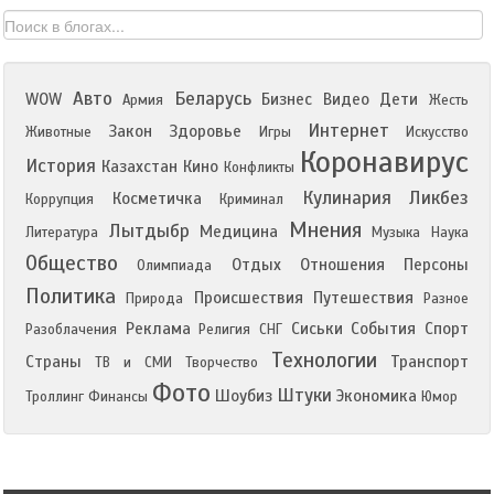
Авто
Беларусь
WOW
Бизнес
Видео
Дети
Армия
Жесть
Интернет
Закон
Здоровье
Животные
Игры
Искусство
Коронавирус
История
Казахстан
Кино
Конфликты
Кулинария
Ликбез
Косметичка
Коррупция
Криминал
Мнения
Лытдыбр
Медицина
Литература
Музыка
Наука
Общество
Отдых
Отношения
Персоны
Олимпиада
Политика
Происшествия
Путешествия
Природа
Разное
Реклама
Сиськи
События
Спорт
Разоблачения
Религия
СНГ
Технологии
Страны
Транспорт
ТВ и СМИ
Творчество
Фото
Штуки
Шоубиз
Экономика
Троллинг
Финансы
Юмор