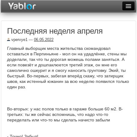
Разместить статью
Войти
Последняя неделя апреля
Неделя
vpervye1
—
06.05.2022
Месяц
Главный выборщик места жительства скомандовал
оставаться в Перпиньяне - мол он на удадлёнке, стены мы
Рейтинги
доделали, так что ты дорогая можешь полами заняться. А
если повезёт и дошпаклюется третий этаж, он мне его
Архив
самолично ошкурит и я смогу наносить грунтовку. Экий, ты
быстрый. Во-первых, забегая вперёд скажу, что затирщик
Фототоп
швов, как истенный южанин за всю неделю появился только
один раз.
Видеотоп
Во-вторых: у нас полов только в гараже больше 60 м2. В-
третьих: ты же сейчас вспомнишь, что надо что-то
переделать или что-то мы сделать начисто забыли
- Точно! Забыл!