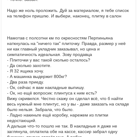
Надо же ноль проложить. Дуй за материалом, я тебе список
на телефон пришлю. И выбери, наконец, плитку в салон
Намотав с полсотни км по окресностям Перпиньяна
наткнулась на "ничего так" плиточку. Правда, размер у неё
ни как главный укладчик заказывал, но цена и
симпатичность идеальная. Зову продавца
- Плиточки у вас такой сколько осталось?
- Да сколько захотите.
- Я 32 ящика хочу.
- А машинка выдержит 800кг?
- Два раза приеду.
- Ок, сейчас я вам накладные выпишу.
- Ок, но ещё вопросик: плинтуса к ним есть?
Вижу скривился. Честно скажу он сделал всё, что б найти
весь нужный мне плинтус, но у вы - даже заказать на складе
было нельзя. Забрала, что было.
- Ладно накиньте ещё коробку, нарежем из плитки
недостающий.
А дальше что-то пошло не так. В накладные я даже не
заглянула, оплатила обе на кассе, кассир забрал одну