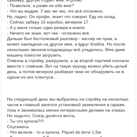
бумажку, другую отдаёт мне. А робко
- Позвольте, а разве не обе мне?
- Что вы мадам. У вас же чек, что всё оплачено.
Ну, ладно. Он профи, знает что говорит. Еду на склад
- Сейчас заберу 16 коробок, вечером 17.
- А у меня только один резерв в компе.
- Ничего не знаю, вот чек - оплачено всё.
Дальше был бестолковый разговор - кассир не прав, а
может накладная на другое имя, а вдруг блабла. Но после
нескольких звонков кладовщицы всё уладилось. Мне даже
машину помогли загрузить.
Отвезла а стройку, разгрузила, а за второй партией поехали
вместе с главным. Вот на такую ерунду можно убить целый
день, а потом вечером разбирая чеки не обнаружить ни в
одном из них плинтуса...
На следующий день мы выбрались на стройку на несколько
часов и главный занялся установкой заземления в гараже,
пока я занималась менее интересными делами на этажах.
Но недолго. Снизу донёсся вопль
- Ты что купила?!!!
Спускаюсь
- Что велели - то и купила. Piquet de terre 1,5м.