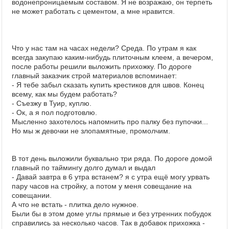
водонепроницаемым составом. Я не возражаю, он терпеть
не может работать с цементом, а мне нравится.
Что у нас там на часах недели? Среда. По утрам я как
всегда закупаю каким-нибудь плиточным клеем, а вечером,
после работы решили выложить прихожку. По дороге
главный заказчик строй материалов вспоминает:
- Я тебе забыл сказать купить крестиков для швов. Конец
всему, как мы будем работать?
- Съезжу в Туир, куплю.
- Ок, а я пол подготовлю.
Мысленно захотелось напомнить про палку без пупочки...
Но мы ж девочки не злопамятные, промолчим.
В тот день выложили буквально три ряда. По дороге домой
главный по таймингу долго думал и выдал
- Давай завтра в 6 утра встанем? я с утра ещё могу урвать
пару часов на стройку, а потом у меня совещание на
совещании.
А что не встать - плитка дело нужное.
Были бы в этом доме углы прямые и без утренних побудок
справились за несколько часов. Так в добавок прихожка -