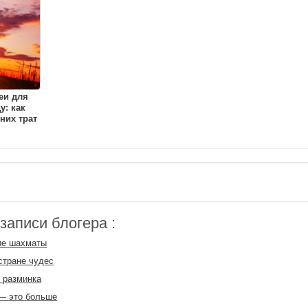
еи для
у: как
них трат
аписи блогера :
ие шахматы
стране чудес
 разминка
— это больше