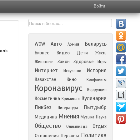
Войти
Авто
Беларусь
WOW
Армия
rank
Бизнес
Видео
Дети
Жесть
Закон
Здоровье
Животные
Игры
Интернет
История
Искусство
Казахстан
Кино
Конфликты
Коронавирус
Коррупция
Кулинария
Косметичка
Криминал
Ликбез
Лытдыбр
Литература
Мнения
Медицина
Музыка
Наука
Общество
Отдых
Олимпиада
Политика
Отношения
Персоны