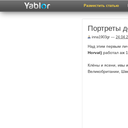
Разместить статью
Портреты д
inna1903gr
—
24.04.
Над этим первым ли
Horvat)
работал аж 17
Клёны и ясени, ивы 
Великобритании, Шв