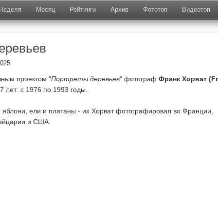
Неделя
Месяц
Рейтинги
Архив
Фототоп
Видеотоп
еревьев
2025
чным проектом "
Портреты деревьев
" фотограф
Франк Хорват (F
 лет: с 1976 по 1993 годы.
и яблони, ели и платаны - их Хорват фотографировал во Франции,
ейцарии и США.