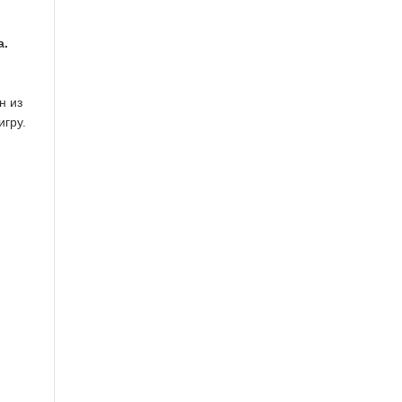
а.
н из
игру.