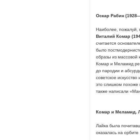
Оскар Рабин (1928
Наиболее, пожалуй, 
Виталий Комар (1943
считается основател
было постмодернистс
образы из массовой 
Комар и Меламид реш
до пародии и абсурд
советское искусство 
это слишком похоже 
также написали «Ман
Комар и Меламид. Л
Лайка была почитавш
оказалась на орбите 