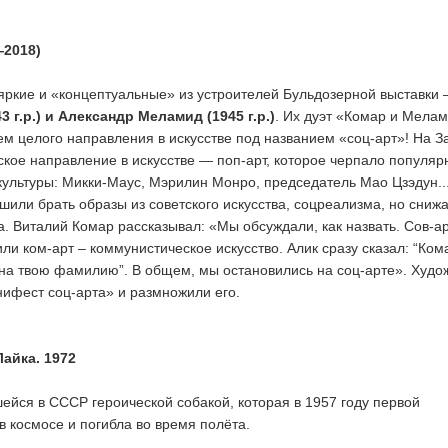
—2018)
яркие и «концептуальные» из устроителей Бульдозерной выставки
 г.р.) и Александр Меламид (1945 г.р.)
. Их дуэт «Комар и Мела
ем целого направления в искусстве под названием «соц-арт»! На З
кое направление в искусстве — поп-арт, которое черпало популя
культуры: Микки-Маус, Мэрилин Монро, председатель Мао Цзэдун..
или брать образы из советского искусства, соцреализма, но сниж
а. Виталий Комар рассказывал: «Мы обсуждали, как назвать. Сов-а
или ком-арт – коммунистическое искусство. Алик сразу сказал: “Ко
на твою фамилию”. В общем, мы остановились на соц-арте». Худо
ифест соц-арта» и размножили его.
айка. 1972
ейся в СССР героической собакой, которая в 1957 году первой
в космосе и погибла во время полёта.