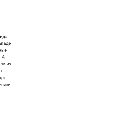
 —
мид»
ападе
рные
. А
али их
рт —
март —
жники