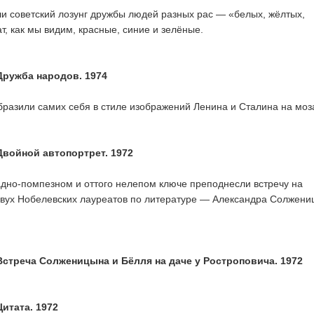
и советский лозунг дружбы людей разных рас — «белых, жёлтых,
т, как мы видим, красные, синие и зелёные.
Дружба народов. 1974
бразили самих себя в стиле изображений Ленина и Сталина на моз
Двойной автопортрет. 1972
радно-помпезном и оттого нелепом ключе преподнесли встречу на
двух Нобелевских лауреатов по литературе — Александра Солжен
Встреча Солженицына и Бёлля на даче у Ростроповича. 1972
итата. 1972