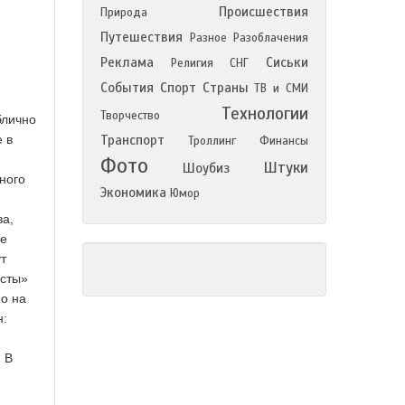
Происшествия
Природа
Путешествия
Разное
Разоблачения
Реклама
Сиськи
Религия
СНГ
События
Спорт
Страны
ТВ и СМИ
Технологии
Творчество
блично
 в
Транспорт
Троллинг
Финансы
Фото
Штуки
Шоубиз
ного
Экономика
Юмор
ва,
не
т
исты»
о на
н:
. В