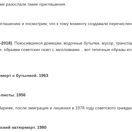
ки разослали такие приглашения:
иглашению и посмотрим, что к тому моменту создавали перечисле
—2018)
. Покосившиеся домишки, водочные бутылки, мусор, трансп
, обрывки советских газет с заголовками... вот типичные образы ег
морт с бутылкой. 1963
олисты. 1956
Париже, после эмиграции и лишения в 1978 году советского граждан
жский натюрморт. 1980