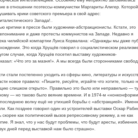
ворческой интеллигенцией. Особенно ему неприятно запомнились
шие в отношении поэтессы-коммунистки Маргариты Алигер. Которой
ушивать крики советского премьера в свой адрес:
талистического Запада!..
 критики в прессе были художники-абстракционисты. Кстати, это
епонимание и даже протесты коммунистов на Западе. Недавно я
ека чилийской компартии Луиса Корвалана: «Однажды мы даже пу
хождении. Это когда Хрущёв говорил о социалистическом реализме
угом случае, когда Хрущёв посетил выставку художников-
казал: «Что это за мазня!». А мы всегда были сторонниками свобод
ти стали постепенно уходить из сферы кино, литературы и искусст
сти новое правило: «Пишите, рисуйте, играйте что хотите, только 
ицию слишком открыто». Правильно это было или неправильно — ту
ному — но таково было веяние времени. И в 1974-м «нонконформ
 последнюю волну ещё не утихшей борьбы с «абстракцией». Именн
ли. Как позднее говорил один из устроителей выставки Оскар Раби
ь скорее как политический вызов репрессивному режиму, а не как
ие. Я знал, что у нас будут проблемы, что будут аресты, избиения
вух дней перед выставкой нам было страшно».