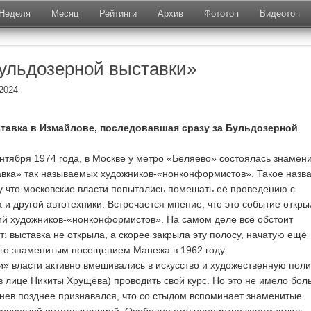
Неделя
Месяц
Рейтинги
Архив
Фототоп
Видеотоп
ульдозерной выставки»
.2024
ставка в Измайлове, последовавшая сразу за Бульдозерной
ентября 1974 года, в Москве у метро «Беляево» состоялась знамен
вка» так называемых художников-«нонконформистов». Такое назв
у что московские власти попытались помешать её проведению с
и другой автотехники. Встречается мнение, что это событие откры
й художников-«нонконформистов». На самом деле всё обстоит
: выставка не открыла, а скорее закрыла эту полосу, начатую ещё
го знаменитым посещением Манежа в 1962 году.
ли» власти активно вмешивались в искусство и художественную поли
в лице Никиты Хрущёва) проводить свой курс. Но это не имело бол
нев позднее признавался, что со стыдом вспоминает знаменитые