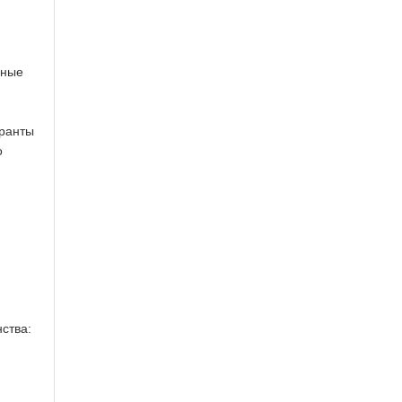
нные
аранты
о
ства: