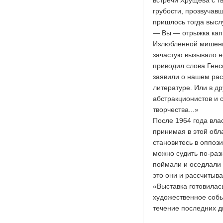
встречи Хрущёва с т
грубости, прозвучав
пришлось тогда высл
— Вы — отрыжка капи
Излюбленной мишенью
зачастую вызывало н
приводил слова Генс
заявили о нашем рас
литературе. Или в др
абстракционистов и с
творчества...»
После 1964 года влас
принимая в этой обла
становитесь в оппоз
можно судить по-раз
поймали и оседлали
это они и рассчитыва
«Выставка готовилас
художественное событ
течение последних д