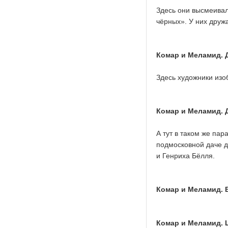
Здесь они высмеивал
чёрных». У них дружа
Комар и Меламид. 
Здесь художники изо
Комар и Меламид. 
А тут в таком же па
подмосковной даче 
и Генриха Бёлля.
Комар и Меламид. 
Комар и Меламид. Ц