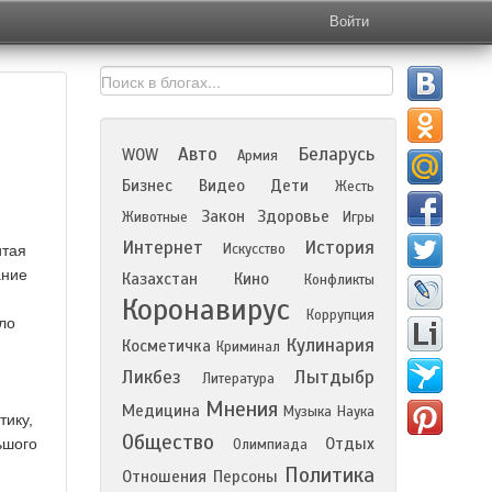
Войти
Авто
Беларусь
WOW
Армия
Бизнес
Видео
Дети
Жесть
Закон
Здоровье
Животные
Игры
Интернет
История
Искусство
итая
ание
Казахстан
Кино
Конфликты
Коронавирус
Коррупция
ло
Кулинария
Косметичка
Криминал
Ликбез
Лытдыбр
Литература
Мнения
Медицина
Музыка
Наука
тику,
Общество
Отдых
ьшого
Олимпиада
Политика
Отношения
Персоны