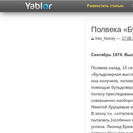
Разместить статью
Полвека «Б
foto_history
—
17.09
Сентябрь 1974. Вы
Полвека назад, 15 с
«Бульдозерная выста
она получила, потом
помощью бульдозера 
полосу преследовани
совершенно наоборот
Никитой Хрущёвым е
В эпоху т.н. «оттепе
пытались (особенно 
успеха. Леонид Бреж