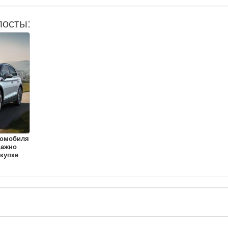
посты:
томобиля
важно
купке