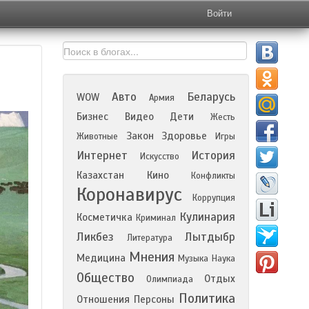
Войти
Авто
Беларусь
WOW
Армия
Бизнес
Видео
Дети
Жесть
Закон
Здоровье
Животные
Игры
Интернет
История
Искусство
Казахстан
Кино
Конфликты
Коронавирус
Коррупция
Кулинария
Косметичка
Криминал
Ликбез
Лытдыбр
Литература
Мнения
Медицина
Музыка
Наука
Общество
Отдых
Олимпиада
Политика
Отношения
Персоны