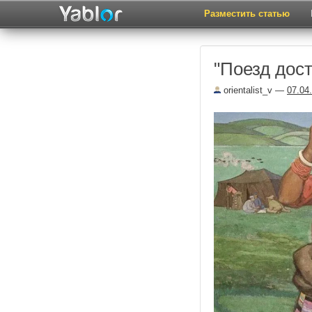
Разместить статью
"Поезд дос
orientalist_v
—
07.04