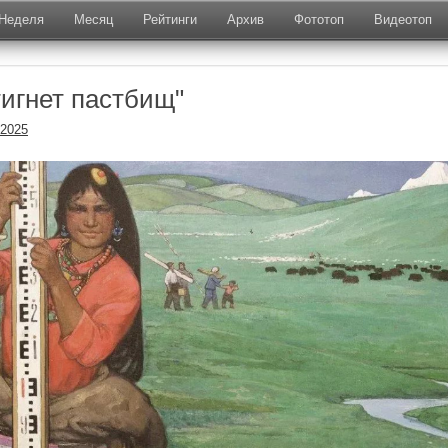
Неделя
Месяц
Рейтинги
Архив
Фототоп
Видеотоп
тигнет пастбищ"
.2025