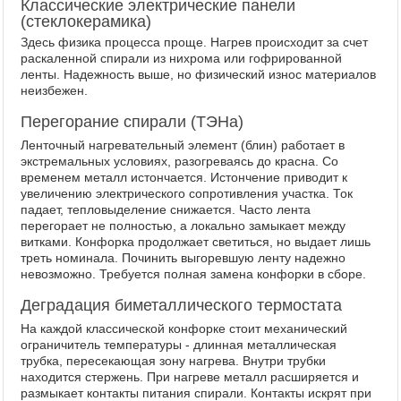
Классические электрические панели
(стеклокерамика)
Здесь физика процесса проще. Нагрев происходит за счет
раскаленной спирали из нихрома или гофрированной
ленты. Надежность выше, но физический износ материалов
неизбежен.
Перегорание спирали (ТЭНа)
Ленточный нагревательный элемент (блин) работает в
экстремальных условиях, разогреваясь до красна. Со
временем металл истончается. Истончение приводит к
увеличению электрического сопротивления участка. Ток
падает, тепловыделение снижается. Часто лента
перегорает не полностью, а локально замыкает между
витками. Конфорка продолжает светиться, но выдает лишь
треть номинала. Починить выгоревшую ленту надежно
невозможно. Требуется полная замена конфорки в сборе.
Деградация биметаллического термостата
На каждой классической конфорке стоит механический
ограничитель температуры - длинная металлическая
трубка, пересекающая зону нагрева. Внутри трубки
находится стержень. При нагреве металл расширяется и
размыкает контакты питания спирали. Контакты искрят при