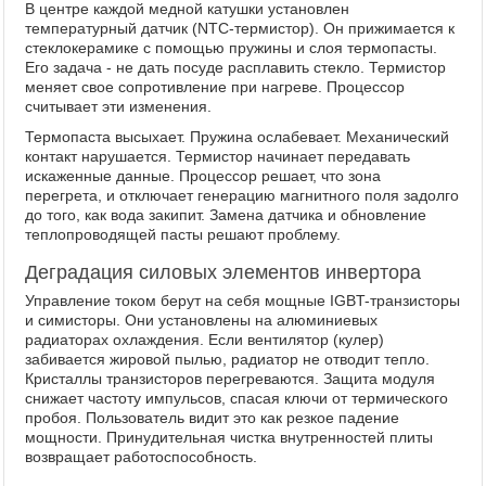
В центре каждой медной катушки установлен
температурный датчик (NTC-термистор). Он прижимается к
стеклокерамике с помощью пружины и слоя термопасты.
Его задача - не дать посуде расплавить стекло. Термистор
меняет свое сопротивление при нагреве. Процессор
считывает эти изменения.
Термопаста высыхает. Пружина ослабевает. Механический
контакт нарушается. Термистор начинает передавать
искаженные данные. Процессор решает, что зона
перегрета, и отключает генерацию магнитного поля задолго
до того, как вода закипит. Замена датчика и обновление
теплопроводящей пасты решают проблему.
Деградация силовых элементов инвертора
Управление током берут на себя мощные IGBT-транзисторы
и симисторы. Они установлены на алюминиевых
радиаторах охлаждения. Если вентилятор (кулер)
забивается жировой пылью, радиатор не отводит тепло.
Кристаллы транзисторов перегреваются. Защита модуля
снижает частоту импульсов, спасая ключи от термического
пробоя. Пользователь видит это как резкое падение
мощности. Принудительная чистка внутренностей плиты
возвращает работоспособность.