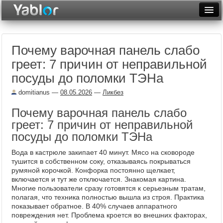
Разместить статью
Войти
Почему варочная панель слабо
Неделя
греет: 7 причин от неправильной
Месяц
посуды до поломки ТЭНа
Рейтинги
domitianus
—
08.05.2026
—
Ликбез
Архив
Почему варочная панель слабо
греет: 7 причин от неправильной
Фототоп
посуды до поломки ТЭНа
Видеотоп
Вода в кастрюле закипает 40 минут. Мясо на сковороде
тушится в собственном соку, отказываясь покрываться
румяной корочкой. Конфорка постоянно щелкает,
включается и тут же отключается. Знакомая картина.
Многие пользователи сразу готовятся к серьезным тратам,
полагая, что техника полностью вышла из строя. Практика
показывает обратное. В 40% случаев аппаратного
повреждения нет. Проблема кроется во внешних факторах,