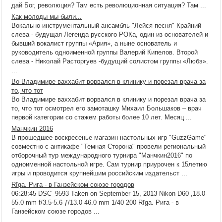
дай Бог, революция? Там есть революционная ситуация? Там ...
Как молоды мы были...
Вокально-инструментальный ансамбль "Лейся песня" Крайний
слева - будущая Легенда русского РОКа, один из основателей и
бывший вокалист группы «Ария», а ныне основатель и
руководитель одноименной группы Валерий Кипелов. Второй
слева - Николай Расторгуев -будущий солистом группы «Любэ».
...
Во Владимире ваххабит ворвался в клинику и порезал врача за
то, что тот
Во Владимире ваххабит ворвался в клинику и порезал врача за
то, что тот осмотрел его замоташку Михаил Большаков – врач
первой категории со стажем работы более 10 лет. Месяц ...
Манчкин 2016
В прошедшее воскресенье магазин настольных игр "GuzzGame"
совместно с антикафе "Темная Сторона" провели региональный
отборочный тур международного турнира "Манчкин2016" по
одноименной настольной игре. Сам турнир приурочен к 15летию
игры и проводится крупнейшим российским издательст ...
Rīga. Рига - в Ганзейском союзе городов
06:28:45 DSC_9593 Taken on September 15, 2013 Nikon D60 ,18.0-
55.0 mm f/3.5-5.6 ƒ/13.0 46.0 mm 1/40 200 Rīga. Рига - в
Ганзейском союзе городов ...