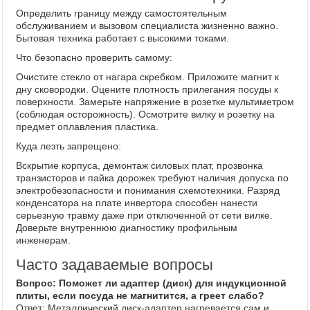
Определить границу между самостоятельным
обслуживанием и вызовом специалиста жизненно важно.
Бытовая техника работает с высокими токами.
Что безопасно проверить самому:
Очистите стекло от нагара скребком. Приложите магнит к
дну сковородки. Оцените плотность прилегания посуды к
поверхности. Замерьте напряжение в розетке мультиметром
(соблюдая осторожность). Осмотрите вилку и розетку на
предмет оплавления пластика.
Куда лезть запрещено:
Вскрытие корпуса, демонтаж силовых плат, прозвонка
транзисторов и пайка дорожек требуют наличия допуска по
электробезопасности и понимания схемотехники. Разряд
конденсатора на плате инвертора способен нанести
серьезную травму даже при отключенной от сети вилке.
Доверьте внутреннюю диагностику профильным
инженерам.
Часто задаваемые вопросы
Вопрос: Поможет ли адаптер (диск) для индукционной
плиты, если посуда не магнитится, а греет слабо?
Ответ: Металлический диск-адаптер нагревается сам и