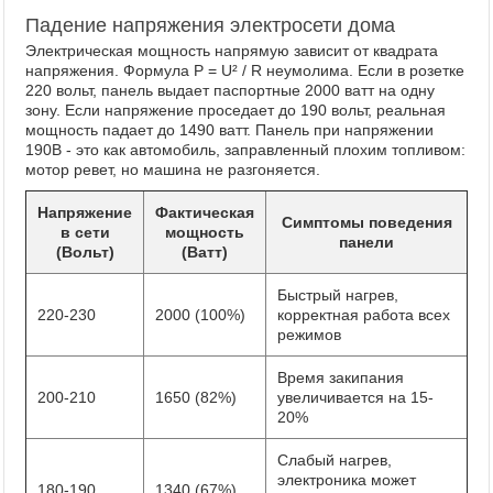
Падение напряжения электросети дома
Электрическая мощность напрямую зависит от квадрата
напряжения. Формула P = U² / R неумолима. Если в розетке
220 вольт, панель выдает паспортные 2000 ватт на одну
зону. Если напряжение проседает до 190 вольт, реальная
мощность падает до 1490 ватт. Панель при напряжении
190В - это как автомобиль, заправленный плохим топливом:
мотор ревет, но машина не разгоняется.
Напряжение
Фактическая
Симптомы поведения
в сети
мощность
панели
(Вольт)
(Ватт)
Быстрый нагрев,
220-230
2000 (100%)
корректная работа всех
режимов
Время закипания
200-210
1650 (82%)
увеличивается на 15-
20%
Слабый нагрев,
электроника может
180-190
1340 (67%)