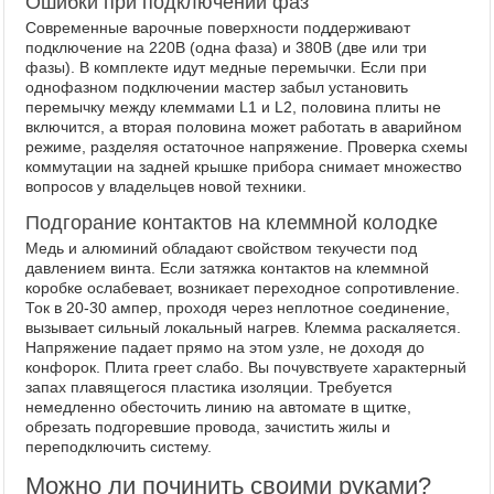
Ошибки при подключении фаз
Современные варочные поверхности поддерживают
подключение на 220В (одна фаза) и 380В (две или три
фазы). В комплекте идут медные перемычки. Если при
однофазном подключении мастер забыл установить
перемычку между клеммами L1 и L2, половина плиты не
включится, а вторая половина может работать в аварийном
режиме, разделяя остаточное напряжение. Проверка схемы
коммутации на задней крышке прибора снимает множество
вопросов у владельцев новой техники.
Подгорание контактов на клеммной колодке
Медь и алюминий обладают свойством текучести под
давлением винта. Если затяжка контактов на клеммной
коробке ослабевает, возникает переходное сопротивление.
Ток в 20-30 ампер, проходя через неплотное соединение,
вызывает сильный локальный нагрев. Клемма раскаляется.
Напряжение падает прямо на этом узле, не доходя до
конфорок. Плита греет слабо. Вы почувствуете характерный
запах плавящегося пластика изоляции. Требуется
немедленно обесточить линию на автомате в щитке,
обрезать подгоревшие провода, зачистить жилы и
переподключить систему.
Можно ли починить своими руками?