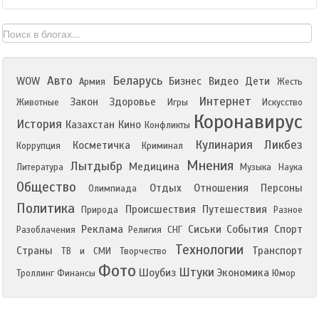
Авто
Беларусь
WOW
Бизнес
Видео
Дети
Армия
Жесть
Интернет
Закон
Здоровье
Животные
Игры
Искусство
Коронавирус
История
Казахстан
Кино
Конфликты
Кулинария
Ликбез
Косметичка
Коррупция
Криминал
Мнения
Лытдыбр
Медицина
Литература
Музыка
Наука
Общество
Отдых
Отношения
Персоны
Олимпиада
Политика
Происшествия
Путешествия
Природа
Разное
Реклама
Сиськи
События
Спорт
Разоблачения
Религия
СНГ
Технологии
Страны
Транспорт
ТВ и СМИ
Творчество
Фото
Штуки
Шоубиз
Экономика
Троллинг
Финансы
Юмор