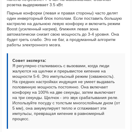
розетка выдерживает 3.5 кВт.
Парные конфорки (левая и правая стороны) часто делят
один инверторный блок пополам. Если поставить большую
кастрюлю на дальнюю левую конфорку и включить режим
Boost (усиленный нагрев), ближняя левая зона
автоматически снизит свою мощность до 3-4 уровня. Она
будет греть слабо. Это не баг, а продуманный алгоритм
работы электронного мозга.
Совет эксперта:
Я регулярно сталкиваюсь с вызовами, когда люди
жалуются на щелчки и прерывистое кипение на
мощности 5-6. Это импульсный режим (скважность).
На средних настройках индукция не умеет выдавать
половинную мощность постоянно. Она включает
конфорку на 100% на две секунды, затем выключает
на три секунды. Щелчок - это звук срабатывания реле.
Используйте посуду с толстым многослойным дном (от
5 мм), она аккумулирует тепло и сглаживает эти
импульсы, превращая кипение в равномерный
процесс.