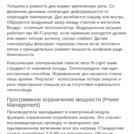
Толщина и ровность дна играют критическую роль. Со
временем дешевые сковородки деформируются от
перепадов температур. Дно выгибается наружу или внутрь.
Образуется воздушный зазор между стеклом и металлом.
Воздух - отличный теплоизолятор. Индукционная катушка
работает как Wi-Fi роутер: если приемник находится далеко
или имеет плохую антенну, сигнал слабеет. Датчик
температуры фиксирует перегрев стекла из-за теплового
пятна и принудительно снижает мощность конфорки ради
безопасности.
Классические электрические панели типа Hi-Light также
страдают от неровной посуды. Теплопередача там идет
контактным способом. Искривленное дно касается стекла
лишь краями. Результат - колоссальные потери энергии и
риск перегорания спирали из-за отсутствия нормального
теплоотвода.
Программное ограничение мощности (Power
Management)
Производители закладывают в электронный модуль
функцию ограничения потребления энергии. Это спасает
внутриквартирную проводку от возгорания при
одновременном включении всех зон нагрева. Стандартная
панель потребляет 7-8 кВт на максималках. Обычная