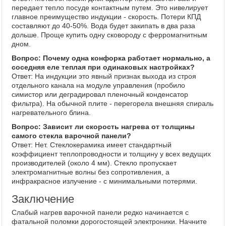
передает тепло посуде контактным путем. Это нивелирует
главное преимущество индукции - скорость. Потери КПД
составляют до 40-50%. Вода будет закипать в два раза
дольше. Проще купить одну сковороду с ферромагнитным
дном.
Вопрос: Почему одна конфорка работает нормально, а
соседняя еле теплая при одинаковых настройках?
Ответ: На индукции это явный признак выхода из строя
отдельного канала на модуле управления (пробило
симистор или деградировал пленочный конденсатор
фильтра). На обычной плите - перегорела внешняя спираль
нагревательного блина.
Вопрос: Зависит ли скорость нагрева от толщины
самого стекла варочной панели?
Ответ: Нет. Стеклокерамика имеет стандартный
коэффициент теплопроводности и толщину у всех ведущих
производителей (около 4 мм). Стекло пропускает
электромагнитные волны без сопротивления, а
инфракрасное излучение - с минимальными потерями.
Заключение
Слабый нагрев варочной панели редко начинается с
фатальной поломки дорогостоящей электроники. Начните