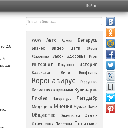
Войти
Авто
Беларусь
WOW
Армия
то 2.5
Бизнес
Видео
Дети
Жесть
Закон
Здоровье
Животные
Игры
. У
Интернет
История
Искусство
и, да
Казахстан
Кино
Конфликты
Коронавирус
Коррупция
Кулинария
Косметичка
Криминал
Ликбез
Лытдыбр
Литература
Мнения
Медицина
Музыка
Наука
ерх
Общество
Отдых
Олимпиада
Политика
Отношения
Персоны