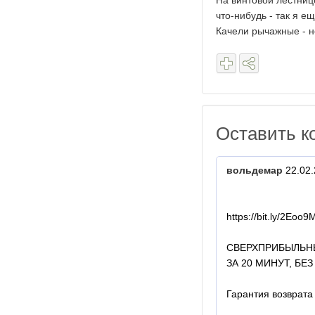
На винтовой лестнице
что-нибудь - так я е
Качели рычажные - не
Оставить к
вольдемар
22.02.
https://bit.ly/2Eoo9
СВЕРХПРИБЫЛЬНЫ
ЗА 20 МИНУТ, Б
Гарантия возврата 