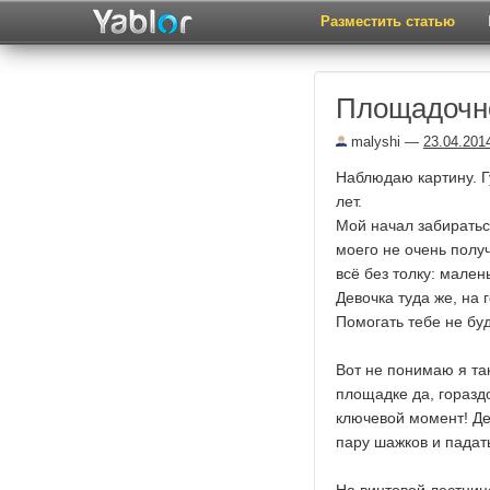
Разместить статью
Площадочн
malyshi
—
23.04.201
Наблюдаю картину. Гу
лет.
Мой начал забираться
моего не очень полу
всё без толку: мален
Девочка туда же, на 
Помогать тебе не буд
Вот не понимаю я та
площадке да, горазд
ключевой момент! Де
пару шажков и падат