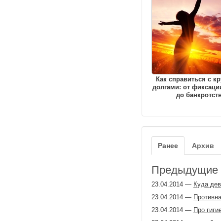
Как справиться с к
долгами: от фиксаци
до банкротст
Ранее
Архив
Предыдущие з
23.04.2014
—
Куда дев
23.04.2014
—
Противн
23.04.2014
—
Про гиги