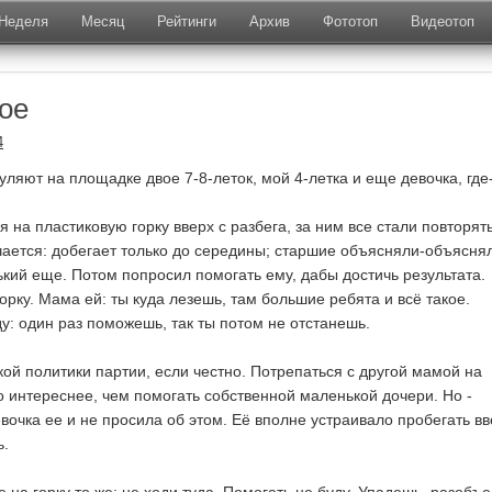
Неделя
Месяц
Рейтинги
Архив
Фототоп
Видеотоп
ое
4
ляют на площадке двое 7-8-леток, мой 4-летка и еще девочка, где-
 на пластиковую горку вверх с разбега, за ним все стали повторять
чается: добегает только до середины; старшие объясняли-объяснял
ький еще. Потом попросил помогать ему, дабы достичь результата.
горку. Мама ей: ты куда лезешь, там большие ребята и всё такое.
у: один раз поможешь, так ты потом не отстанешь.
кой политики партии, если честно. Потрепаться с другой мамой на
о интереснее, чем помогать собственной маленькой дочери. Но -
вочка ее и не просила об этом. Её вполне устраивало пробегать вв
ь.