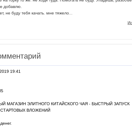
 на горку то же: не ходи туда. Помогать не буду. Упадешь, разобъ
ще добавлю.
т, не буду тебя качать. мне тяжело...
Ис
омментарий
2019 19:41
M5
Й МАГАЗИН ЭЛИТНОГО КИТАЙСКОГО ЧАЯ - БЫСТРЫЙ ЗАПУСК
ЕЗ СТАРТОВЫХ ВЛОЖЕНИЙ
денег.