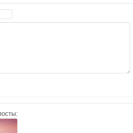
посты: