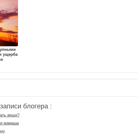
рупными
и ущерба
ва
аписи блогера :
ать вещи?
ая мамаша
ену