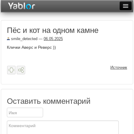
Разместить статью
Войти
Пёс и кот на одном камне
Неделя
smile_detected
—
06.05.2025
Месяц
Клички Аверс и Реверс ))
Рейтинги
Архив
Источник
Фототоп
Видеотоп
Оставить комментарий