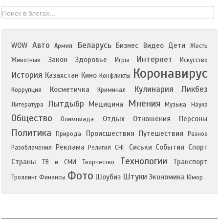
Авто
Беларусь
WOW
Бизнес
Видео
Дети
Армия
Жесть
Интернет
Закон
Здоровье
Животные
Игры
Искусство
Коронавирус
История
Казахстан
Кино
Конфликты
Кулинария
Ликбез
Косметичка
Коррупция
Криминал
Мнения
Лытдыбр
Медицина
Литература
Музыка
Наука
Общество
Отдых
Отношения
Персоны
Олимпиада
Политика
Происшествия
Путешествия
Природа
Разное
Реклама
Сиськи
События
Спорт
Разоблачения
Религия
СНГ
Технологии
Страны
Транспорт
ТВ и СМИ
Творчество
Фото
Штуки
Шоубиз
Экономика
Троллинг
Финансы
Юмор