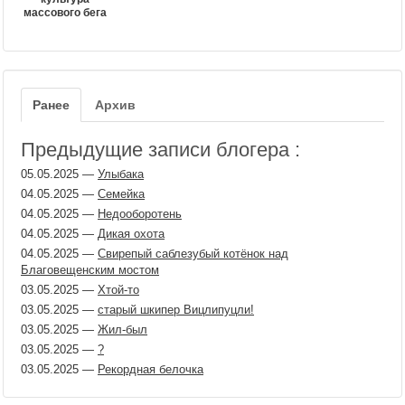
массового бега
Ранее
Архив
Предыдущие записи блогера :
05.05.2025
—
Улыбака
04.05.2025
—
Семейка
04.05.2025
—
Недооборотень
04.05.2025
—
Дикая охота
04.05.2025
—
Свирепый саблезубый котёнок над
Благовещенским мостом
03.05.2025
—
Хтой-то
03.05.2025
—
старый шкипер Вицлипуцли!
03.05.2025
—
Жил-был
03.05.2025
—
?
03.05.2025
—
Рекордная белочка