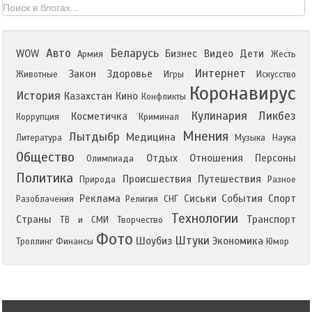
Авто
Беларусь
WOW
Бизнес
Видео
Дети
Армия
Жесть
Интернет
Закон
Здоровье
Животные
Игры
Искусство
Коронавирус
История
Казахстан
Кино
Конфликты
Кулинария
Ликбез
Косметичка
Коррупция
Криминал
Мнения
Лытдыбр
Медицина
Литература
Музыка
Наука
Общество
Отдых
Отношения
Персоны
Олимпиада
Политика
Происшествия
Путешествия
Природа
Разное
Реклама
Сиськи
События
Спорт
Разоблачения
Религия
СНГ
Технологии
Страны
Транспорт
ТВ и СМИ
Творчество
Фото
Штуки
Шоубиз
Экономика
Троллинг
Финансы
Юмор