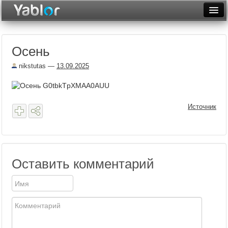
Разместить статью
Войти
Осень
Неделя
nikstutas
—
13.09.2025
Месяц
Рейтинги
Источник
Архив
Фототоп
Видеотоп
Оставить комментарий