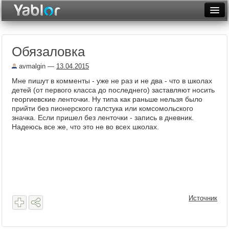
Разместить статью
Войти
Обязаловка
Неделя
avmalgin
—
13.04.2015
Месяц
Мне пишут в комменты - уже не раз и не два - что в школах
детей (от первого класса до последнего) заставляют носить
Рейтинги
георгиевские ленточки. Ну типа как раньше нельзя было
прийти без пионерского галстука или комсомольского
Архив
значка. Если пришел без ленточки - запись в дневник.
Надеюсь все же, что это не во всех школах.
Фототоп
Видеотоп
Источник