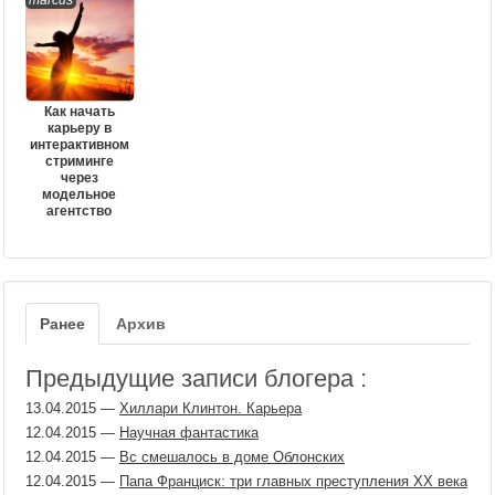
marcus
Как начать
карьеру в
интерактивном
стриминге
через
модельное
агентство
Ранее
Архив
Предыдущие записи блогера :
13.04.2015
—
Хиллари Клинтон. Карьера
12.04.2015
—
Научная фантастика
12.04.2015
—
Вс смешалось в доме Облонских
12.04.2015
—
Папа Франциск: три главных преступления ХХ века