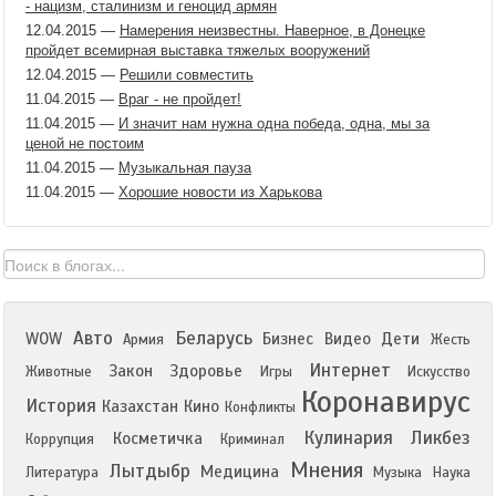
- нацизм, сталинизм и геноцид армян
12.04.2015
—
Намерения неизвестны. Наверное, в Донецке
пройдет всемирная выставка тяжелых вооружений
12.04.2015
—
Решили совместить
11.04.2015
—
Враг - не пройдет!
11.04.2015
—
И значит нам нужна одна победа, одна, мы за
ценой не постоим
11.04.2015
—
Музыкальная пауза
11.04.2015
—
Хорошие новости из Харькова
Авто
Беларусь
WOW
Бизнес
Видео
Дети
Армия
Жесть
Интернет
Закон
Здоровье
Животные
Игры
Искусство
Коронавирус
История
Казахстан
Кино
Конфликты
Кулинария
Ликбез
Косметичка
Коррупция
Криминал
Мнения
Лытдыбр
Медицина
Литература
Музыка
Наука