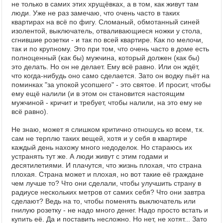
не только в самих этих хрущёвках, а в том, как живут там
люди. Уже не раз замечаю, что очень часто в таких
квартирах на всё по фигу. Сломаный, обмотанный синей
изолентой, выключатель, отваливающиеся ножки у стола,
сгнившие розетки - и так по всей квартире. Как по мелочи,
так и по крупному. Это при том, что очень часто в доме есть
полноценный (как бы) мужчина, который должен (как бы)
это делать. Но он не делает. Ему всё равно. Или он ждёт,
что когда-нибудь оно само сделается. Зато он водку пьёт на
поминках "за упокой усопшего" - это святое. И просит, чтобы
ему ещё налили (и в этом он становится настоящим
мужчиной - кричит и требует, чтобы налили, на это ему не
всё равно).
Не знаю, может я слишком критично отношусь ко всем, т.к.
сам не терплю таких вещей, хотя и у себя в квартире
каждый день нахожу много недоделок. Но стараюсь их
устранять тут же. А люди живут с этим годами и
десятилетиями. И плачутся, что жизнь плохая, что страна
плохая. Страна может и плохая, но вот такие её граждане
чем лучше то? Что они сделали, чтобы улучшить страну в
радиусе нескольких метров от самих себя? Что они завтра
сделают? Ведь на то, чтобы поменять выключатель или
гнилую розетку - не надо много денег. Надо просто встать и
купить её. Да и поставить несложно. Но нет, не хотят... Зато