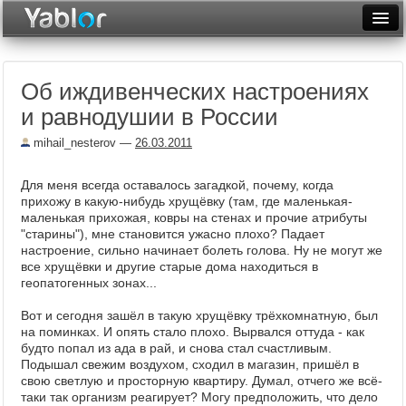
Разместить статью
Войти
Об иждивенческих настроениях
Неделя
и равнодушии в России
Месяц
mihail_nesterov
—
26.03.2011
Рейтинги
Для меня всегда оставалось загадкой, почему, когда
Архив
прихожу в какую-нибудь хрущёвку (там, где маленькая-
маленькая прихожая, ковры на стенах и прочие атрибуты
"старины"), мне становится ужасно плохо? Падает
Фототоп
настроение, сильно начинает болеть голова. Ну не могут же
все хрущёвки и другие старые дома находиться в
Видеотоп
геопатогенных зонах...
Вот и сегодня зашёл в такую хрущёвку трёхкомнатную, был
на поминках. И опять стало плохо. Вырвался оттуда - как
будто попал из ада в рай, и снова стал счастливым.
Подышал свежим воздухом, сходил в магазин, пришёл в
свою светлую и просторную квартиру. Думал, отчего же всё-
таки так организм реагирует? Могу предположить, что дело