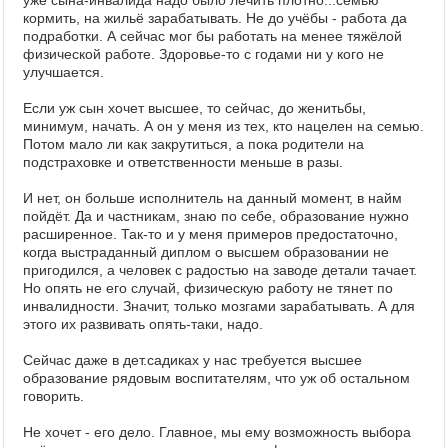
уже сына-инвалида надо было лечить плотно...семью
кормить, на жильё зарабатывать. Не до учёбы - работа да
подработки. А сейчас мог бы работать на менее тяжёлой
физической работе. Здоровье-то с годами ни у кого не
улучшается.
Если уж сын хочет высшее, то сейчас, до женитьбы,
минимум, начать. А он у меня из тех, кто нацелен на семью.
Потом мало ли как закрутиться, а пока родители на
подстраховке и ответственности меньше в разы.
И нет, он больше исполнитель на данный момент, в найм
пойдёт. Да и частникам, знаю по себе, образование нужно
расширенное. Так-то и у меня примеров предостаточно,
когда выстраданный диплом о высшем образовании не
пригодился, а человек с радостью на заводе детали тачает.
Но опять не его случай, физическую работу не тянет по
инвалидности. Значит, только мозгами зарабатывать. А для
этого их развивать опять-таки, надо.
Сейчас даже в дет.садиках у нас требуется высшее
образование рядовым воспитателям, что уж об остальном
говорить.
Не хочет - его дело. Главное, мы ему возможность выбора