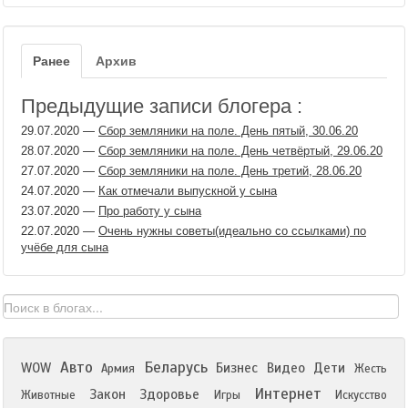
Ранее
Архив
Предыдущие записи блогера :
29.07.2020
—
Сбор земляники на поле. День пятый, 30.06.20
28.07.2020
—
Сбор земляники на поле. День четвёртый, 29.06.20
27.07.2020
—
Сбор земляники на поле. День третий, 28.06.20
24.07.2020
—
Как отмечали выпускной у сына
23.07.2020
—
Про работу у сына
22.07.2020
—
Очень нужны советы(идеально со ссылками) по
учёбе для сына
Авто
Беларусь
WOW
Бизнес
Видео
Дети
Армия
Жесть
Интернет
Закон
Здоровье
Животные
Игры
Искусство