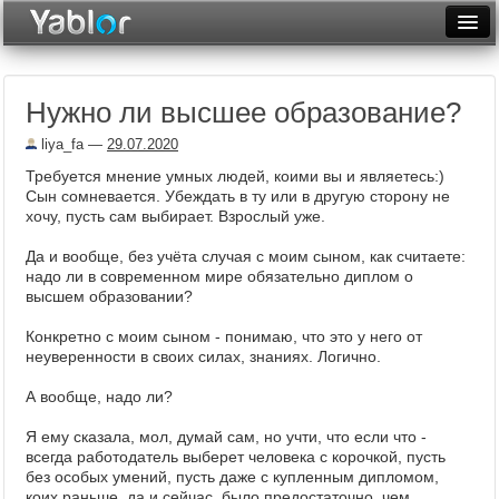
Разместить статью
Войти
Нужно ли высшее образование?
Неделя
liya_fa
—
29.07.2020
Месяц
Требуется мнение умных людей, коими вы и являетесь:)
Сын сомневается. Убеждать в ту или в другую сторону не
Рейтинги
хочу, пусть сам выбирает. Взрослый уже.
Архив
Да и вообще, без учёта случая с моим сыном, как считаете:
надо ли в современном мире обязательно диплом о
Фототоп
высшем образовании?
Видеотоп
Конкретно с моим сыном - понимаю, что это у него от
неуверенности в своих силах, знаниях. Логично.
А вообще, надо ли?
Я ему сказала, мол, думай сам, но учти, что если что -
всегда работодатель выберет человека с корочкой, пусть
без особых умений, пусть даже с купленным дипломом,
коих раньше, да и сейчас, было предостаточно, чем