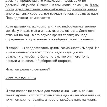
даём и я предоставляю максимум информации по
дальнейшей учёбе. С вашей, в том числе, помощью.
В том
посте, где советовалась по учёбе на программиста, очень
много дельных советов
, вот изучает теперь и раздумывает.
Периодически, сомневается.
Хотя дальше на экономиста или по информатике вполне
мог бы учиться, мозги и навыки, в целом есть. Даже если
отложит на год - в его случае время терпит, но надо
определяться и развиваться в выбранном направлении.
Я сторонник предоставлять детям возможность выбора. Но
и максимально со всех сторон надо ситуацию им
разъяснить, чтобы не было потом, что они чего-то не
поняли и не знали об оборотной стороне.
Итак, как реально считаете?
View Poll: #2103664
И этот вопрос не только для моего сына...жизнь сейчас
такая: думаешь то ли тратить время-деньги на образование,
то ли как раз не тратить, а просто зарабатывать на жизнь.