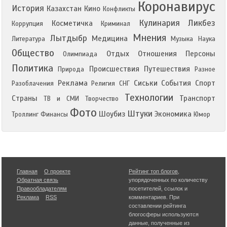
Коронавирус
История
Казахстан
Кино
Конфликты
Кулинария
Ликбез
Косметичка
Коррупция
Криминал
Мнения
Лытдыбр
Медицина
Литература
Музыка
Наука
Общество
Отдых
Отношения
Персоны
Олимпиада
Политика
Происшествия
Путешествия
Природа
Разное
Реклама
Сиськи
События
Спорт
Разоблачения
Религия
СНГ
Технологии
Страны
Транспорт
ТВ и СМИ
Творчество
Фото
Штуки
Шоубиз
Экономика
Троллинг
Финансы
Юмор
Главная
О проекте
Рейтинг топ блогов
,
Обратная связь
упорядоченных по количеству
Правообладателям
посетителей, ссылок и
Реклама
RSS
комментариев. При
составлении рейтинга
блогосферы используются
данные, полученные из