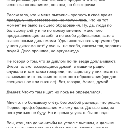
человека со знаниями, опытом, но без корочки.
Рассказала, что и меня пытались прогнуть в своё время
правда, у них, естественно, не получилось
, что на тот
момент не было высшего образования. Ну, да, люди по
большому счёту и не по моему мнению, мало чего
представляющие из себя и не особо добившиеся, зато с
высиженными дипломами. Удел использовать аргумент *да
у него диплома нет* у очень...не особо, скажем так, хороших
людей. Дело прошлое, но аргумент,да.
Не говоря о том, что за диплом почти везде доплачивают.
Вчера только, возвращаясь домой, в машине радио
слушали и там также говорили, что зарплату у них платят в
зависимости от наличия конкретного образования(средне-
специальное или высшее). Вот, говорю, Алмаз, думай.
Думает. Что-то там ищет, но пока не определился.
Мне-то, по большому счёту, без особой разницы, что решит.
Первое проф.образование мы ему дали. Дальше сам, за
него учиться не буду. Но и время упускать бы не надо.
Вон, отец его до женитьбы не успел с высшим, а дальше