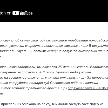
н сигнал об остановке, однако законное требование полицейски
вал, увеличил скорость и попытался скрыться. <...> В результ
водитель Toyota. 59-летняя женщина получила дисторзию шейн
а.
ика Lexus задержали, им оказался 25-летний житель Владивост
оверение он получил в 2011 году. Пройти медицинское
е на состояние опьянения мужчина отказался. <...> За неповино
ению сотрудника полиции суд Советского района назначил
 суток административного ареста.
" (с)
https://vladnews.ru/2018-
tny
 прислали из Astakada на почту, внимания заслуживает видео из