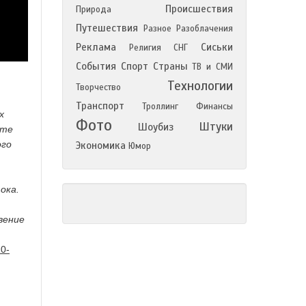
Происшествия
Природа
Путешествия
Разное
Разоблачения
Реклама
Сиськи
Религия
СНГ
События
Спорт
Страны
ТВ и СМИ
Технологии
Творчество
Транспорт
Троллинг
Финансы
х
Фото
Штуки
Шоубиз
ате
ого
Экономика
Юмор
ока.
вение
10-