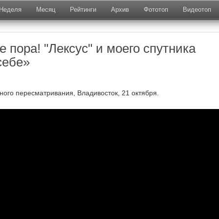
Неделя
Месяц
Рейтинги
Архив
Фототоп
Видеотоп
е пора! "Лексус" и моего спутника
себе»
ного пересматривания, Владивосток, 21 октября.