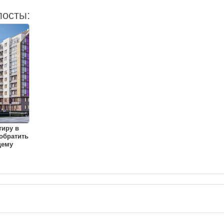
посты:
тиру в
 обратить
щему