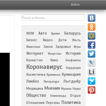
Войти
Авто
Беларусь
WOW
Армия
Бизнес
Видео
Дети
Жесть
Закон
Здоровье
Животные
Игры
Интернет
История
Искусство
Казахстан
Кино
Конфликты
Коронавирус
Коррупция
Кулинария
Косметичка
Криминал
Ликбез
Лытдыбр
Литература
Мнения
Медицина
Музыка
Наука
Общество
Отдых
Олимпиада
Политика
Отношения
Персоны