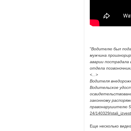
"
Водителю был пода
мужчина проигнориро
аварии пострадала 
отдела позвоночник
<...>
Водителя внедорожн
Водительское удост
освидетельствовани
законному распоряж
правонарушителю 5
24/140329/stali_izves
Еще несколько видео