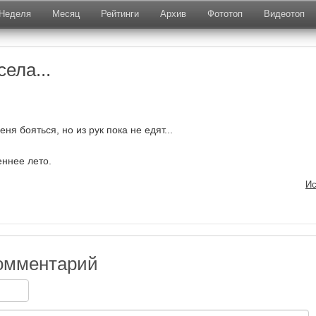
Неделя
Месяц
Рейтинги
Архив
Фототоп
Видеотоп
села...
ня бояться, но из рук пока не едят...
осеннее лето.
Ис
омментарий