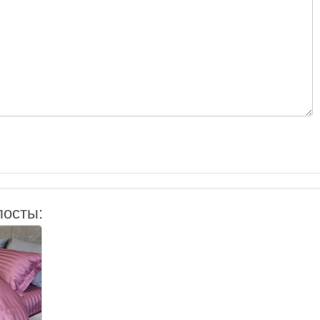
посты: