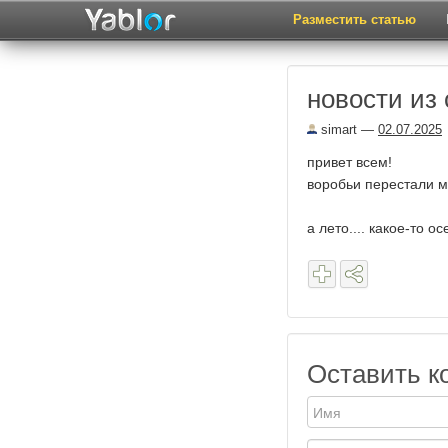
Разместить статью
новости из 
simart
—
02.07.2025
привет всем!
воробьи перестали ме
а лето.... какое-то 
Оставить к