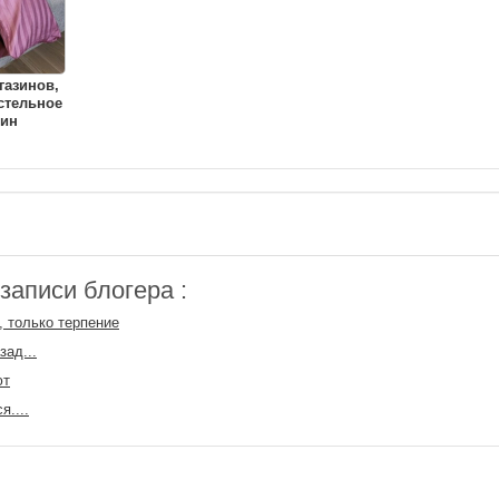
газинов,
стельное
тин
аписи блогера :
, только терпение
зад...
ют
я....