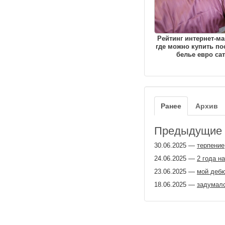
Рейтинг интернет-ма
где можно купить по
белье евро са
Ранее
Архив
Предыдущие з
30.06.2025
—
терпение
24.06.2025
—
2 года на
23.06.2025
—
мой деб
18.06.2025
—
задумалс