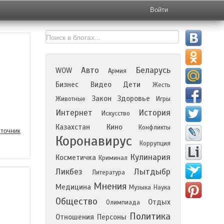
Войти
Авто
Беларусь
WOW
Армия
Бизнес
Видео
Дети
Жесть
Закон
Здоровье
Животные
Игры
Интернет
История
Искусство
Казахстан
Кино
Конфликты
точник
Коронавирус
Коррупция
Кулинария
Косметичка
Криминал
Ликбез
Лытдыбр
Литература
Мнения
Медицина
Музыка
Наука
Общество
Отдых
Олимпиада
Политика
Отношения
Персоны