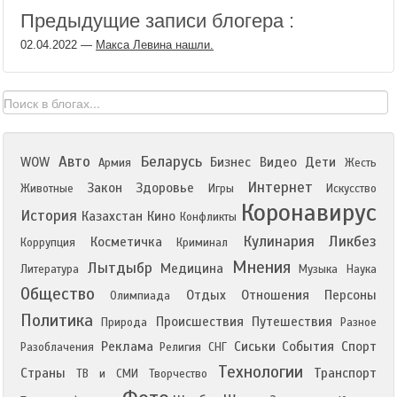
Предыдущие записи блогера :
02.04.2022
—
Макса Левина нашли.
Авто
Беларусь
WOW
Бизнес
Видео
Дети
Армия
Жесть
Интернет
Закон
Здоровье
Животные
Игры
Искусство
Коронавирус
История
Казахстан
Кино
Конфликты
Кулинария
Ликбез
Косметичка
Коррупция
Криминал
Мнения
Лытдыбр
Медицина
Литература
Музыка
Наука
Общество
Отдых
Отношения
Персоны
Олимпиада
Политика
Происшествия
Путешествия
Природа
Разное
Реклама
Сиськи
События
Спорт
Разоблачения
Религия
СНГ
Технологии
Страны
Транспорт
ТВ и СМИ
Творчество