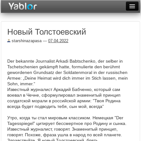
Разместить статью
Войти
Новый Толстоевский
Неделя
starshinazapasa
—
07.04.2022
Месяц
Рейтинги
Der bekannte Journalist Arkadi Babtschenko, der selber in
Tschetschenien gekämpft hatte, formulierte den berühmt
Архив
gewordenen Grundsatz der Soldatenmoral in der russischen
Armee: „Deine Heimat wird dich immer im Stich lassen, mein
Фототоп
Sohn, immer.“
Известный журналист Аркадий Бабченко, который сам
Видеотоп
воевал в Чечне, сформулировал знаменитый принцип
солдатской морали в российской армии: "Твоя Родина
всегда будет подводить тебя, сын мой, всегда“
Утро, когда ты стал мировым классиком. Немецкая "Der
Tagesspiegel" цитирует бессмертное про Родину и сынка.
Известный журналист, говорят. Знаменитый принцип,
говорят. Похоже, фраза ушла в народ по всей планете.
Здравствуйте. Я новый Толстоевский, блять.