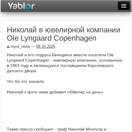
Разместить статью
Войти
Николай в ювелирной компании
Неделя
Ole Lyngaard Copenhagen
Месяц
royal_news
—
08.10.2025
Рейтинги
Николай и его подруга Бенедикте вместе посетили Ole
Lyngaard Copenhagen - ювелирную компанию, основанную
Архив
в 1963 году и являющуюся поставщиком Королевского
датского двора.
Фототоп
Что бы это значило.
Видеотоп
Николай к фото ниже добавил «Ювелир на день».
Также пресса сообщает - граф Николай Монпеза и