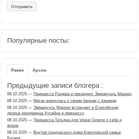
Популярные посты:
Ранее
Архив
Предыдущие записи блогера :
08.10.2025
—
Принцесса Раджва и президент Эммануэль Макрон
08.10.2025
—
Меган вернулась к своим банкам с джемом
08.10.2025
—
Эммануэль Макрон встречает в Елисейском
дворце кронпринца Хусейна и принцессу
08.10.2025
—
Принцесса Татьяна для Vogue Greece о себе и
жизни
08.10.2025
—
Внутри лондонского дома Королевской семьи
Катара