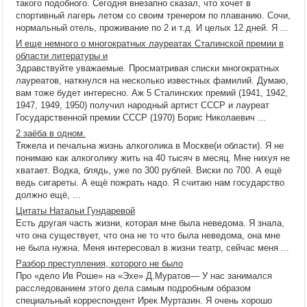
такого подобного. Сегодня внезапно сказал, что хочет в
спортивный лагерь летом со своим тренером по плаванию. Сочи,
нормальный отель, проживание по 2 и т.д. И целых 12 дней. Я ...
И еще немного о многократных лауреатах Сталинской премии в
области литературы и
Здравствуйте уважаемые. Просматривая списки многократных
лауреатов, наткнулся на несколько известных фамилий. Думаю,
вам тоже будет интересно. Аж 5 Сталинских премий (1941, 1942,
1947, 1949, 1950) получил народный артист СССР и лауреат
Государственной премии СССР (1970) Борис Николаевич ...
2 заёба в одном.
Тяжела и печальна жизнь алкоголика в Москве(и области). Я не
понимаю как алкоголику жить на 40 тысяч в месяц. Мне нихуя не
хватает. Водка, блядь, уже по 300 рублей. Виски по 700. А ещё
ведь сигареты. А ещё пожрать надо. Я считаю нам государство
должно ещё, ...
Цитаты Натальи Гундаревой
Есть другая часть жизни, которая мне была неведома. Я знала,
что она существует, что она не то что была неведома, она мне
не была нужна. Меня интересовал в жизни театр, сейчас меня ...
Разбор преступления, которого не было
Про «дело Ив Роше» на «Эхе» Д.Муратов― У нас занимался
расследованием этого дела самым подробным образом
специальный корреспондент Ирек Муртазин. Я очень хорошо