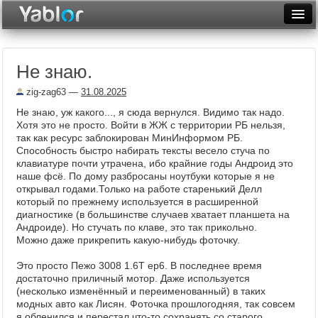
Разместить статью
Войти
Не знаю.
Неделя
zig-zag63
—
31.08.2025
Месяц
Не знаю, уж какого..., я сюда вернулся. Видимо так надо.
Хотя это не просто. Войти в ЖЖ с территории РБ нельзя,
Рейтинги
так как ресурс заблокирован МинИнформом РБ.
Способность быстро набирать тексты весело стуча по
Архив
клавиатуре почти утрачена, ибо крайние годы Андроид это
наше фсё. По дому разбросаны ноутбуки которые я не
Фототоп
открывал годами.Только на работе старенький Делл
который по прежнему используется в расширенной
Видеотоп
диагностике (в большинстве случаев хватает планшета на
Андроиде). Но стучать по клаве, это так прикольно.
Можно даже прикрепить какую-нибудь фоточку.
Это просто Пежо 3008 1.6T ep6. В последнее время
достаточно приличный мотор. Даже используется
(несколько изменённый и переименованный) в таких
модных авто как Лисян. Фоточка прошлогодняя, так совсем
я обленился и перестал что-то сохранять со старого