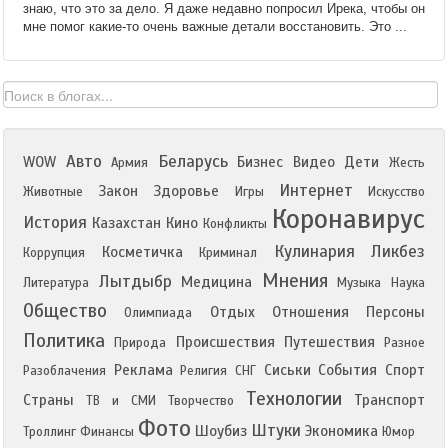
знаю, что это за дело. Я даже недавно попросил Ирека, чтобы он
мне помог какие-то очень важные детали восстановить. Это ...
Авто
Беларусь
WOW
Бизнес
Видео
Дети
Армия
Жесть
Интернет
Закон
Здоровье
Животные
Игры
Искусство
Коронавирус
История
Казахстан
Кино
Конфликты
Кулинария
Ликбез
Косметичка
Коррупция
Криминал
Мнения
Лытдыбр
Медицина
Литература
Музыка
Наука
Общество
Отдых
Отношения
Персоны
Олимпиада
Политика
Происшествия
Путешествия
Природа
Разное
Реклама
Сиськи
События
Спорт
Разоблачения
Религия
СНГ
Технологии
Страны
Транспорт
ТВ и СМИ
Творчество
Фото
Штуки
Шоубиз
Экономика
Троллинг
Финансы
Юмор