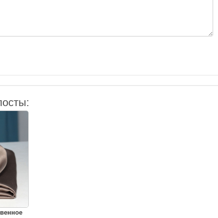
посты:
твенное