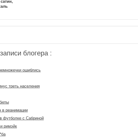
 сатин,
каль
аписи блогера :
немножечки ошиблись
инус треть населения
ебилы
 в реанимации
в футболке с Сабриной
и римэйк
**ба