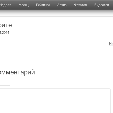
Неделя
Месяц
Рейтинги
Архив
Фототоп
Видеотоп
рите
4.2024
Ис
омментарий