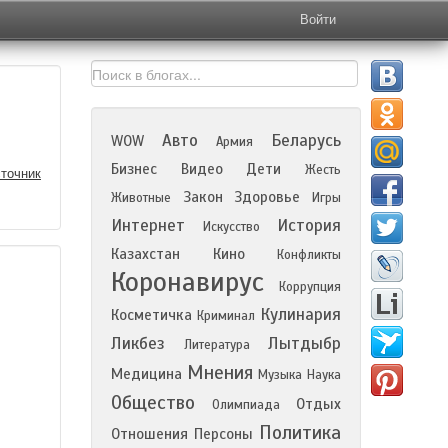
Войти
Авто
Беларусь
WOW
Армия
Бизнес
Видео
Дети
Жесть
точник
Закон
Здоровье
Животные
Игры
Интернет
История
Искусство
Казахстан
Кино
Конфликты
Коронавирус
Коррупция
Кулинария
Косметичка
Криминал
Ликбез
Лытдыбр
Литература
Мнения
Медицина
Музыка
Наука
Общество
Отдых
Олимпиада
Политика
Отношения
Персоны