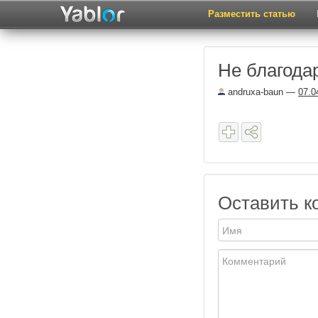
Разместить статью
Не благода
andruxa-baun
—
07.0
Оставить к