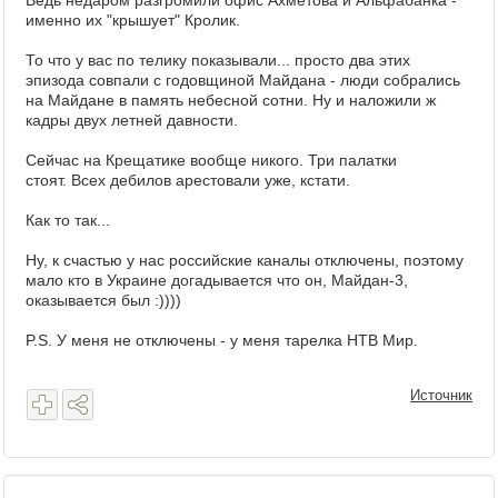
именно их "крышует" Кролик.
То что у вас по телику показывали... просто два этих
эпизода совпали с годовщиной Майдана - люди собрались
на Майдане в память небесной сотни. Ну и наложили ж
кадры двух летней давности.
Сейчас на Крещатике вообще никого. Три палатки
стоят. Всех дебилов арестовали уже, кстати.
Как то так...
Ну, к счастью у нас российские каналы отключены, поэтому
мало кто в Украине догадывается что он, Майдан-3,
оказывается был :))))​
​P.S. У меня не отключены - у меня тарелка НТВ Мир.
Источник