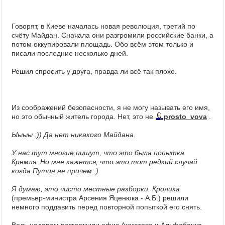
Говорят, в Киеве началась новая революция, третий по
счёту Майдан. Сначала они разгромили российские банки, а
потом оккупировали площадь. Обо всём этом только и
писали последние несколько дней.
Решил спросить у друга, правда ли всё так плохо.
Из соображений безопасности, я не могу называть его имя,
но это обычный житель города. Нет, это не
prosto_vova
.
Ыыыы :)) Да нет никакого Майдана.
У нас тут многие пишут, что это была попытка
Кремля. Но мне кажется, что это тот редкий случай
когда Путин не причем :)
Я думаю, это чисто местные разборки. Кролика
(премьер-министра Арсения Яценюка - А.Б.) решили
немного поддавить перед повторной попыткой его снять.
Ведь недаром разгромили офис Ахметова и Альфабанка -