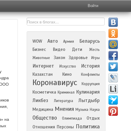
Войти
Авто
Беларусь
WOW
Армия
Бизнес
Видео
Дети
Жесть
Закон
Здоровье
Животные
Игры
Интернет
История
Искусство
у
Казахстан
Кино
Конфликты
ндра
Коронавирус
Коррупция
 ООО
Кулинария
Косметичка
Криминал
Ликбез
Лытдыбр
ников
Литература
ния,
Мнения
Медицина
Музыка
Наука
Общество
Отдых
Олимпиада
з» на
Политика
рых
Отношения
Персоны