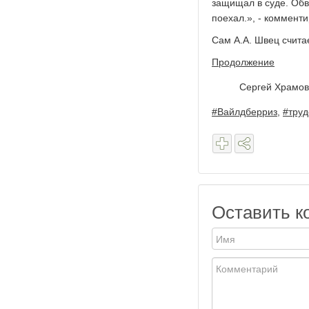
защищал в суде. Обви
поехал.», - коммент
Сам А.А. Швец счит
Продолжение
Сергей Храмов
#Вайлдберриз
,
#тру
Оставить к