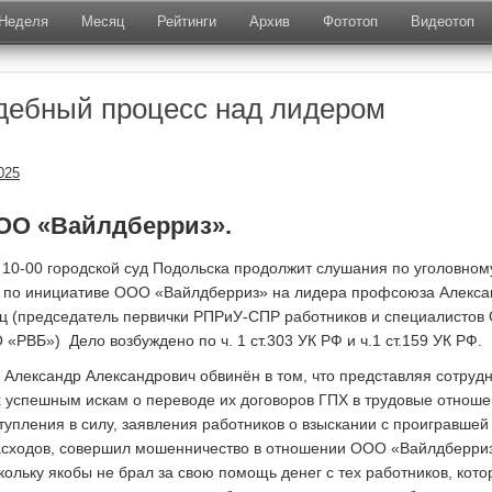
Неделя
Месяц
Рейтинги
Архив
Фототоп
Видеотоп
дебный процесс над лидером
025
ОО «Вайлдберриз».
 в 10-00 городской суд Подольска продолжит слушания по уголовном
у по инициативе ООО «Вайлдберриз» на лидера профсоюза Алекса
ц (председатель первички РПРиУ-СПР работников и специалистов
«РВБ») Дело возбуждено по ч. 1 ст.303 УК РФ и ч.1 ст.159 УК РФ.
 Александр Александрович обвинён в том, что представляя сотруд
 успешным искам о переводе их договоров ГПХ в трудовые отноше
ступления в силу, заявления работников о взыскании с проигравшей
асходов, совершил мошенничество в отношении ООО «Вайлдберри
кольку якобы не брал за свою помощь денег с тех работников, кото