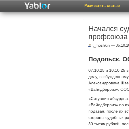
Разместить статью
Начался су
профсоюза
t_moshkin
—
06.10.2
Подольск. О
07.10.25 и 10.10.25
делу, возбужденном
Александровича Шве
«Вайлдберриз», ООО 
«Ситуация абсурдна.
«Вайлдберриз» по их
подавая, после их в
стороны судебных р
30 тысяч рублей, пос