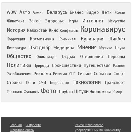
Авто
Беларусь
WOW
Бизнес
Видео
Дети
Армия
Жесть
Интернет
Закон
Здоровье
Животные
Игры
Искусство
Коронавирус
История
Казахстан
Кино
Конфликты
Кулинария
Ликбез
Косметичка
Коррупция
Криминал
Мнения
Лытдыбр
Медицина
Литература
Музыка
Наука
Общество
Отдых
Отношения
Персоны
Олимпиада
Политика
Происшествия
Путешествия
Природа
Разное
Реклама
Сиськи
События
Спорт
Разоблачения
Религия
СНГ
Технологии
Страны
Транспорт
ТВ и СМИ
Творчество
Фото
Штуки
Шоубиз
Экономика
Троллинг
Финансы
Юмор
Главная
О проекте
Рейтинг топ блогов
,
Обратная связь
упорядоченных по количеству