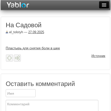
Разместить статью
Войти
На Садовой
Неделя
el_tolstyh
—
27.09.2025
Месяц
Рейтинги
Пластырь для снятия боли в шее
Архив
Источник
Фототоп
Видеотоп
Оставить комментарий