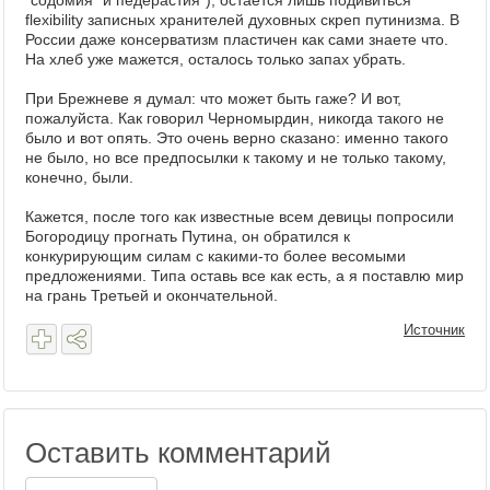
"содомия" и педерастия"), остается лишь подивиться
flexibility записных хранителей духовных скреп путинизма. В
России даже консерватизм пластичен как сами знаете что.
На хлеб уже мажется, осталось только запах убрать.
При Брежневе я думал: что может быть гаже? И вот,
пожалуйста. Как говорил Черномырдин, никогда такого не
было и вот опять. Это очень верно сказано: именно такого
не было, но все предпосылки к такому и не только такому,
конечно, были.
Кажется, после того как известные всем девицы попросили
Богородицу прогнать Путина, он обратился к
конкурирующим силам с какими-то более весомыми
предложениями. Типа оставь все как есть, а я поставлю мир
на грань Третьей и окончательной.
Источник
Оставить комментарий