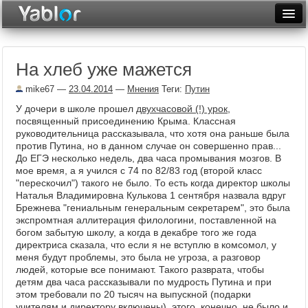
Разместить статью
Войти
На хлеб уже мажется
Неделя
mike67
—
23.04.2014
—
Мнения
Теги:
Путин
Месяц
У дочери в школе прошел
двухчасовой (!) урок
,
посвященный присоединению Крыма. Классная
Рейтинги
руководительница рассказывала, что хотя она раньше была
против Путина, но в данном случае он совершенно прав...
Архив
До ЕГЭ несколько недель, два часа промывания мозгов. В
мое время, а я учился с 74 по 82/83 год (второй класс
Фототоп
"перескочил") такого не было. То есть когда директор школы
Наталья Владимировна Кулькова 1 сентября назвала вдруг
Видеотоп
Брежнева "гениальным генеральным секретарем", это была
экспромтная аллитерация филологини, поставленной на
богом забытую школу, а когда в декабре того же года
директриса сказала, что если я не вступлю в комсомол, у
меня будут проблемы, это была не угроза, а разговор
людей, которые все понимают. Такого разврата, чтобы
детям два часа рассказывали по мудрость Путина и при
этом требовали по 20 тысяч на выпускной (подарки
учителям и директору включены), этого, конечно, не было и