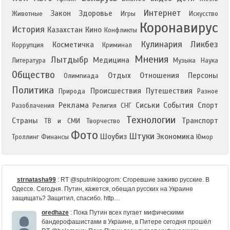
Интернет
Закон
Здоровье
Животные
Игры
Искусство
Коронавирус
История
Казахстан
Кино
Конфликты
Кулинария
Ликбез
Косметичка
Коррупция
Криминал
Мнения
Лытдыбр
Медицина
Литература
Музыка
Наука
Общество
Отдых
Отношения
Персоны
Олимпиада
Политика
Происшествия
Путешествия
Природа
Разное
Реклама
Сиськи
События
Спорт
Разоблачения
Религия
СНГ
Технологии
Страны
Транспорт
ТВ и СМИ
Творчество
Фото
Штуки
Шоубиз
Экономика
Троллинг
Финансы
Юмор
strnatasha99
:
RT @sputnikipogrom: Сгоревшие заживо русские. В
Одессе. Сегодня. Путин, кажется, обещал русских на Украине
защищать? Защитил, спасибо. http…
oredhaze
:
Пока Путин всех пугает мифическими
бандерофашистами в Украине, в Питере сегодня прошёл