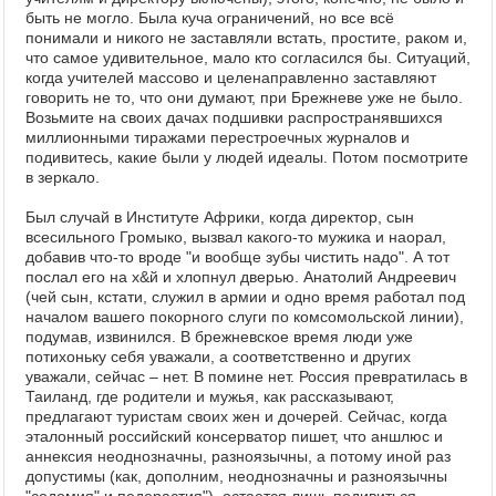
быть не могло. Была куча ограничений, но все всё
понимали и никого не заставляли встать, простите, раком и,
что самое удивительное, мало кто согласился бы. Ситуаций,
когда учителей массово и целенаправленно заставляют
говорить не то, что они думают, при Брежневе уже не было.
Возьмите на своих дачах подшивки распространявшихся
миллионными тиражами перестроечных журналов и
подивитесь, какие были у людей идеалы. Потом посмотрите
в зеркало.
Был случай в Институте Африки, когда директор, сын
всесильного Громыко, вызвал какого-то мужика и наорал,
добавив что-то вроде "и вообще зубы чистить надо". А тот
послал его на х&й и хлопнул дверью. Анатолий Андреевич
(чей сын, кстати, служил в армии и одно время работал под
началом вашего покорного слуги по комсомольской линии),
подумав, извинился. В брежневское время люди уже
потихоньку себя уважали, а соответственно и других
уважали, сейчас – нет. В помине нет. Россия превратилась в
Таиланд, где родители и мужья, как рассказывают,
предлагают туристам своих жен и дочерей. Сейчас, когда
эталонный российский консерватор пишет, что аншлюс и
аннексия неоднозначны, разноязычны, а потому иной раз
допустимы (как, дополним, неоднозначны и разноязычны