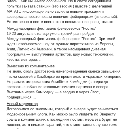
Здесь . Как бы ничего особенного. Но в свете сегодняшней
попытки захвата станции (это версия ) вместе с делегацией
МАГАТЭ информация явно засияла новыми красками и
засверкала просто новым вонючим фейерверком (из фекалий).
Естественно в свете всего этого возникают вопросы, только ...
Международный фестиваль фейерверков "Ростех"
19-20 августа в столице уже в третий раз пройдет
Международный фестиваль фейерверков "Ростех". Зрителей
ждет незабываемое шоу от лучших пиротехников из Европы,
Азии, Латинской Америки, а также насыщенная дневная
программа — выступления артистов, шоу новых технологий,
квесты, лектории, ...
Вынесено из комментариев
Не знаю, сколь достоверна нижеприведенная оценка завышения
числа смертей в Камбодже во время власти «красных кхмеров».
Но размах американских бомбёжек Камбоджи (в надежде
прервать снабжение южновьетнамских партизан с севера
Вьетнама через Камбоджу — а заодно и через Лаос,
подвергшийся ...
Новый модератор
Договорился со знакомым, который с января будет заниматься
модерированием блога. Как можно было увидеть по Эвересту
срача в комментариях к последним постам, мера эта будет не
лишняя, хотя никаких гарантий, что станет сильно лучше тоже