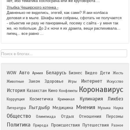
нет, ибо тематика хохлосрача или же круговорота ...
Улыбка Чеширского котенка -
Давненько не виделись, эгегей, как сами? Я аки колбаса
деловая и в мыле. Шкафы мои собраны, сфотать не получается
- объектив ни разу не панорамный, посему с сайта - у меня так
же, но побольше. До 2-х ночи я их драила, вещи распихивала...
пипец... все равно ...
Авто
Беларусь
WOW
Бизнес
Видео
Дети
Армия
Жесть
Интернет
Закон
Здоровье
Животные
Игры
Искусство
Коронавирус
История
Казахстан
Кино
Конфликты
Кулинария
Ликбез
Косметичка
Коррупция
Криминал
Мнения
Лытдыбр
Медицина
Литература
Музыка
Наука
Общество
Отдых
Отношения
Персоны
Олимпиада
Политика
Происшествия
Путешествия
Природа
Разное