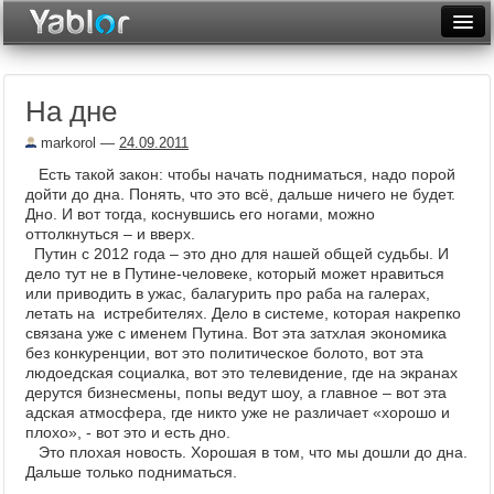
Разместить статью
Войти
На дне
Неделя
markorol
—
24.09.2011
Месяц
Есть такой закон: чтобы начать подниматься, надо порой
дойти до дна. Понять, что это всё, дальше ничего не будет.
Рейтинги
Дно. И вот тогда, коснувшись его ногами, можно
оттолкнуться – и вверх.
Архив
Путин с 2012 года – это дно для нашей общей судьбы. И
дело тут не в Путине-человеке, который может нравиться
Фототоп
или приводить в ужас, балагурить про раба на галерах,
летать на истребителях. Дело в системе, которая накрепко
Видеотоп
связана уже с именем Путина. Вот эта затхлая экономика
без конкуренции, вот это политическое болото, вот эта
людоедская социалка, вот это телевидение, где на экранах
дерутся бизнесмены, попы ведут шоу, а главное – вот эта
адская атмосфера, где никто уже не различает «хорошо и
плохо», - вот это и есть дно.
Это плохая новость. Хорошая в том, что мы дошли до дна.
Дальше только подниматься.