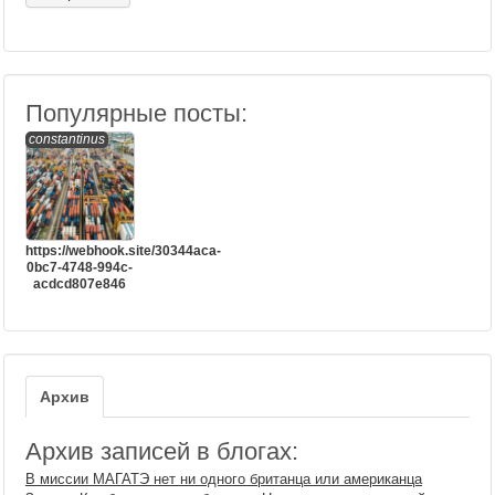
Популярные посты:
constantinus
https://webhook.site/30344aca-
0bc7-4748-994c-
acdcd807e846
Архив
Архив записей в блогах:
В миссии МАГАТЭ нет ни одного британца или американца