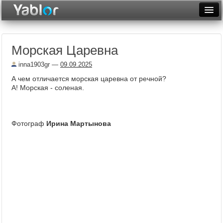
Разместить статью
Войти
Морская Царевна
Неделя
inna1903gr
—
09.09.2025
Месяц
А чем отличается морская царевна от речной?
А! Морская - соленая.
Рейтинги
Архив
Фотограф
Ирина Мартынова
Фототоп
Видеотоп