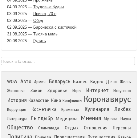
04.09.2025
—
Про жизнь
04.09.2025
—
Трудовые будни
03.09.2025
—
Привет, 70-е
02.09.2025
—
Обед
02.09.2025
—
Баронесса с кисточкой
31.08.2025
—
Тысяча миль
30.08.2025
—
Гулять
Авто
Беларусь
WOW
Бизнес
Видео
Дети
Армия
Жесть
Интернет
Закон
Здоровье
Животные
Игры
Искусство
Коронавирус
История
Казахстан
Кино
Конфликты
Кулинария
Ликбез
Косметичка
Коррупция
Криминал
Мнения
Лытдыбр
Медицина
Литература
Музыка
Наука
Общество
Отдых
Отношения
Персоны
Олимпиада
Политика
Происшествия
Путешествия
Природа
Разное