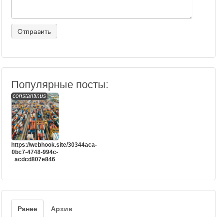
Популярные посты:
constantinus
https://webhook.site/30344aca-
0bc7-4748-994c-
acdcd807e846
Ранее
Архив