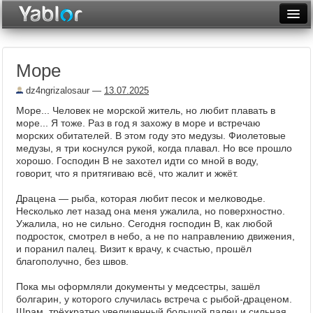
Разместить статью
Войти
Море
Неделя
dz4ngrizalosaur
—
13.07.2025
Месяц
Море... Человек не морской житель, но любит плавать в
море... Я тоже. Раз в год я захожу в море и встречаю
Рейтинги
морских обитателей. В этом году это медузы. Фиолетовые
медузы, я три коснулся рукой, когда плавал. Но все прошло
Архив
хорошо. Господин В не захотел идти со мной в воду,
говорит, что я притягиваю всё, что жалит и жжёт.
Фототоп
Драцена — рыба, которая любит песок и мелководье.
Видеотоп
Несколько лет назад она меня ужалила, но поверхностно.
Ужалила, но не сильно. Сегодня господин В, как любой
подросток, смотрел в небо, а не по направлению движения,
и поранил палец. Визит к врачу, к счастью, прошёл
благополучно, без швов.
Пока мы оформляли документы у медсестры, зашёл
болгарин, у которого случилась встреча с рыбой-драценом.
Шрам, трёхкратно увеличенный большой палец и сильная