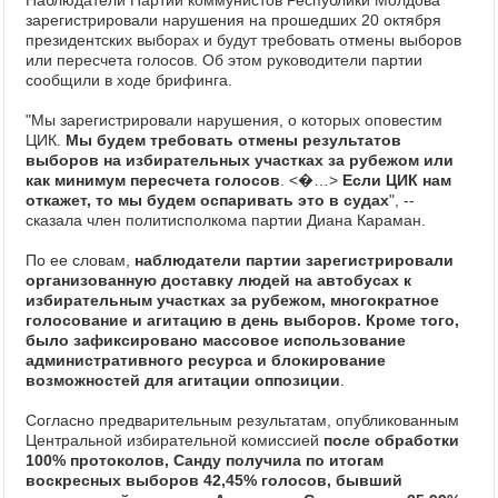
Наблюдатели Партии коммунистов Республики Молдова
зарегистрировали нарушения на прошедших 20 октября
президентских выборах и будут требовать отмены выборов
или пересчета голосов. Об этом руководители партии
сообщили в ходе брифинга.
"Мы зарегистрировали нарушения, о которых оповестим
ЦИК.
Мы будем требовать отмены результатов
выборов на избирательных участках за рубежом или
как минимум пересчета голосов
. <�…>
Если ЦИК нам
откажет, то мы будем оспаривать это в судах
", --
сказала член политисполкома партии Диана Караман.
По ее словам,
наблюдатели партии зарегистрировали
организованную доставку людей на автобусах к
избирательным участках за рубежом, многократное
голосование и агитацию в день выборов. Кроме того,
было зафиксировано массовое использование
административного ресурса и блокирование
возможностей для агитации оппозиции
.
Согласно предварительным результатам, опубликованным
Центральной избирательной комиссией
после обработки
100% протоколов, Санду получила по итогам
воскресных выборов 42,45% голосов, бывший