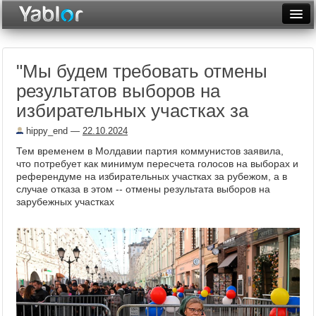
Разместить статью
Войти
"Мы будем требовать отмены
Неделя
результатов выборов на
Месяц
избирательных участках за
Рейтинги
hippy_end
—
22.10.2024
Тем временем в Молдавии партия коммунистов заявила,
Архив
что потребует как минимум пересчета голосов на выборах и
референдуме на избирательных участках за рубежом, а в
Фототоп
случае отказа в этом -- отмены результата выборов на
зарубежных участках
Видеотоп