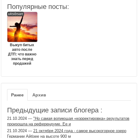
Популярные посты:
uksibsan
Выкуп битых
авто после
ДТП: что важно
знать перед
продажей
Ранее
Архив
Предыдущие записи блогера :
21.10.2024
—
"Но самая вопиющая «корректировка» результатов
произошла на референдуме. Ее и
21.10.2024
—
21 октября 2024 года - самое высокогорное озеро
Германии Айбзее на высоте 900 м