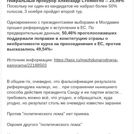
генеральный прокурор Александр Стояногло -- 25,99%
.
Поскольку ни один из кандидатов не набрал более 50%
голосов, 3 ноября пройдет второй тур.
Одновременно с президентскими выборами в Молдавии
прошел референдум о вступлении в ЕС. По
предварительным данным,
50,46% проголосовавших
поддержали поправки в конституцию страны о
необратимости курса на присоединение к ЕС, против
высказались 49,54%
»
Источник информации:
https://tass.ru/mezhdunarodnaya-
panorama/22188503
В общем-то, очевидно, что фальсификация результата
референдума налицо, но... при сохранении нынешнего
способа действия президента Санду и ее партии власти...
требовать можно всё, что угодно, и обращаться, куда
угодно, но результат столь же очевидно известен заранее
Против "политического лома" нет приема
Окромя другого "политического лома"