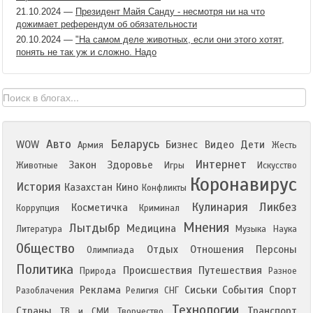
21.10.2024
—
Президент Майя Санду - несмотря ни на что
дожимает референдум об обязательности
20.10.2024
—
"На самом деле животных, если они этого хотят,
понять не так уж и сложно. Надо
Авто
Беларусь
WOW
Бизнес
Видео
Дети
Армия
Жесть
Интернет
Закон
Здоровье
Животные
Игры
Искусство
Коронавирус
История
Казахстан
Кино
Конфликты
Кулинария
Ликбез
Косметичка
Коррупция
Криминал
Мнения
Лытдыбр
Медицина
Литература
Музыка
Наука
Общество
Отдых
Отношения
Персоны
Олимпиада
Политика
Происшествия
Путешествия
Природа
Разное
Реклама
Сиськи
События
Спорт
Разоблачения
Религия
СНГ
Технологии
Страны
Транспорт
ТВ и СМИ
Творчество