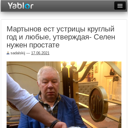
Разместить статью
Войти
Мартынов ест устрицы круглый
Неделя
год и любые, утверждая- Селен
Месяц
нужен простате
Рейтинги
sadalskij
—
17.06.2021
Архив
Фототоп
Видеотоп