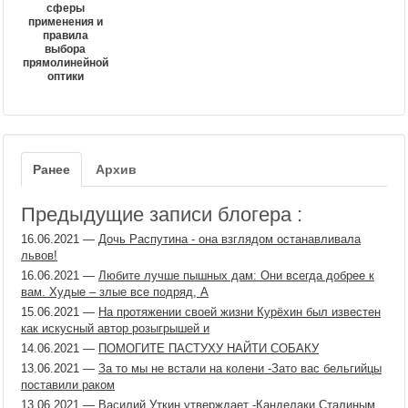
сферы
применения и
правила
выбора
прямолинейной
оптики
Ранее
Архив
Предыдущие записи блогера :
16.06.2021
—
Дочь Распутина - она взглядом останавливала
львов!
16.06.2021
—
Любите лучше пышных дам: Они всегда добрее к
вам. Худые ‒ злые все подряд, А
15.06.2021
—
На протяжении своей жизни Курёхин был известен
как искусный автор розыгрышей и
14.06.2021
—
ПОМОГИТЕ ПАСТУХУ НАЙТИ СОБАКУ
13.06.2021
—
За то мы не встали на колени -Зато вас бельгийцы
поставили раком
13.06.2021
—
Василий Уткин утверждает -Канделаки Сталиным