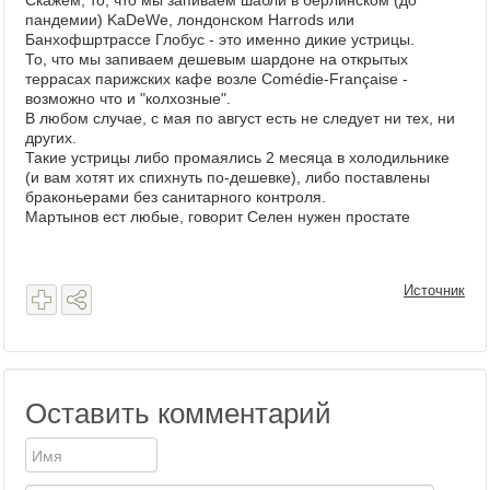
Скажем, то, что мы запиваем шабли в берлинском (до
пандемии) KаDеWe, лондонском Harrods или
Банхофшртрассе Глобус - это именно дикие устрицы.
То, что мы запиваем дешевым шардоне на открытых
террасах парижских кафе возле Comédie-Française -
возможно что и "колхозные".
В любом случае, с мая по август есть не следует ни тех, ни
других.
Такие устрицы либо промаялись 2 месяца в холодильнике
(и вам хотят их спихнуть по-дешевке), либо поставлены
браконьерами без санитарного контроля.
Мартынов ест любые, говорит Селен нужен простате
Источник
Оставить комментарий