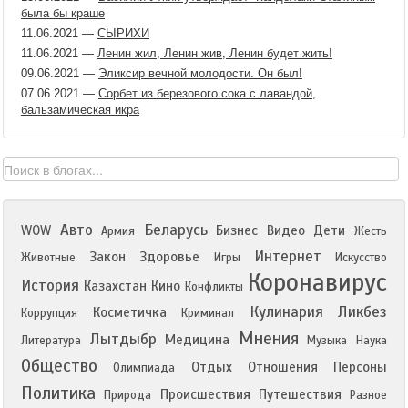
была бы краше
11.06.2021
—
СЫРИХИ
11.06.2021
—
Ленин жил, Ленин жив, Ленин будет жить!
09.06.2021
—
Эликсир вечной молодости. Он был!
07.06.2021
—
Сорбет из березового сока с лавандой,
бальзамическая икра
Авто
Беларусь
WOW
Бизнес
Видео
Дети
Армия
Жесть
Интернет
Закон
Здоровье
Животные
Игры
Искусство
Коронавирус
История
Казахстан
Кино
Конфликты
Кулинария
Ликбез
Косметичка
Коррупция
Криминал
Мнения
Лытдыбр
Медицина
Литература
Музыка
Наука
Общество
Отдых
Отношения
Персоны
Олимпиада
Политика
Происшествия
Путешествия
Природа
Разное