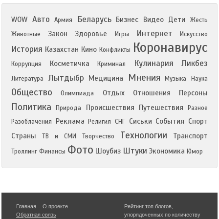
Авто
Беларусь
WOW
Бизнес
Видео
Дети
Армия
Жесть
Интернет
Закон
Здоровье
Животные
Игры
Искусство
Коронавирус
История
Казахстан
Кино
Конфликты
Кулинария
Ликбез
Косметичка
Коррупция
Криминал
Мнения
Лытдыбр
Медицина
Литература
Музыка
Наука
Общество
Отдых
Отношения
Персоны
Олимпиада
Политика
Происшествия
Путешествия
Природа
Разное
Реклама
Сиськи
События
Спорт
Разоблачения
Религия
СНГ
Технологии
Страны
Транспорт
ТВ и СМИ
Творчество
Фото
Штуки
Шоубиз
Экономика
Троллинг
Финансы
Юмор
Главная
О проекте
Рейтинг топ блогов
,
Обратная связь
упорядоченных по количеству