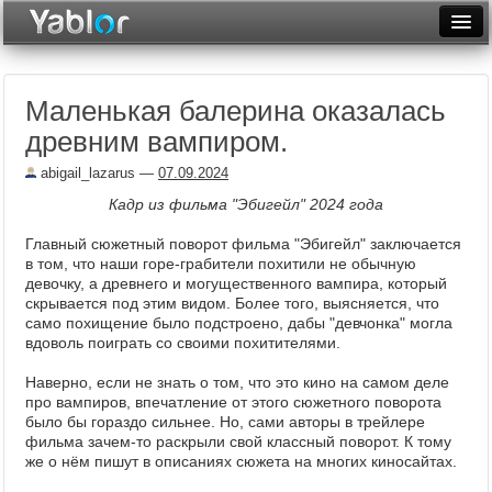
Разместить статью
Войти
Маленькая балерина оказалась
Неделя
древним вампиром.
Месяц
abigail_lazarus
—
07.09.2024
Рейтинги
Кадр из фильма "Эбигейл" 2024 года
Архив
Главный сюжетный поворот фильма "Эбигейл" заключается
в том, что наши горе-грабители похитили не обычную
девочку, а древнего и могущественного вампира, который
Фототоп
скрывается под этим видом. Более того, выясняется, что
само похищение было подстроено, дабы "девчонка" могла
Видеотоп
вдоволь поиграть со своими похитителями.
Наверно, если не знать о том, что это кино на самом деле
про вампиров, впечатление от этого сюжетного поворота
было бы гораздо сильнее. Но, сами авторы в трейлере
фильма зачем-то раскрыли свой классный поворот. К тому
же о нём пишут в описаниях сюжета на многих киносайтах.