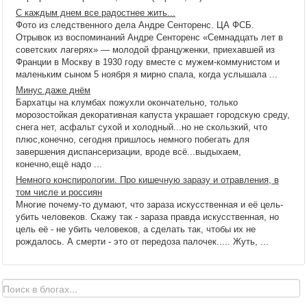
С каждым днем все радостнее жить...
Фото из следственного дела Андре Сенторенс. ЦА ФСБ.
Отрывок из воспоминаний Андре Сенторенс «Семнадцать лет в
советских лагерях» — молодой француженки, приехавшей из
Франции в Москву в 1930 году вместе с мужем-коммунистом и
маленьким сыном 5 ноября я мирно спала, когда услышала ...
Минус даже днём
Бархатцы на клумбах пожухли окончательно, только
морозостойкая декоративная капуста украшает городскую среду,
снега нет, асфальт сухой и холодный...но не скользкий, что
плюс,конечно, сегодня пришлось немного побегать для
завершения диспансеризации, вроде всё...выдыхаем,
конечно,ещё надо ...
Немного конспирологии. Про кишечную заразу и отравления, в
том числе и россиян
Многие почему-то думают, что зараза искусственная и её цель-
убить человеков. Скажу так - зараза правда искусственная, но
цель её - не убить человеков, а сделать так, чтобы их не
рождалось. А смерти - это от передоза палочек..... Жуть, ...