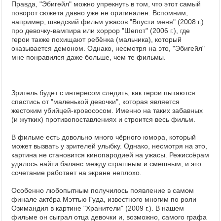
Правда, "Эбигейл" можно упрекнуть в том, что этот самый
поворот сюжета давно уже не оригинален. Вспомним,
например, шведский фильм ужасов "Впусти меня" (2008 г.)
про девочку-вампира или хоррор "Шепот" (2006 г.), где
герои также похищают ребёнка (мальчика), который
оказывается демоном. Однако, несмотря на это, "Эбигейл"
мне понравился даже больше, чем те фильмы.
Зритель будет с интересом следить, как герои пытаются
спастись от "маленькой девочки", которая является
жестоким убийцей-кровососом. Именно на таких забавных
(и жутких) противопоставлениях и строится весь фильм.
В фильме есть довольно много чёрного юмора, который
может вызвать у зрителей улыбку. Однако, несмотря на это,
картина не становится кинопародией на ужасы. Режиссёрам
удалось найти баланс между страшным и смешным, и это
сочетание работает на экране неплохо.
Особенно любопытным получилось появление в самом
финале актёра Мэттью Гуда, известного многим по роли
Озимандия в картине "Хранители" (2009 г.). В нашем
фильме он сыграл отца девочки и, возможно, самого графа