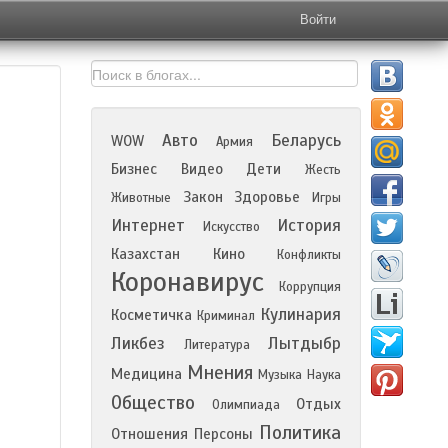
Войти
Авто
Беларусь
WOW
Армия
Бизнес
Видео
Дети
Жесть
Закон
Здоровье
Животные
Игры
Интернет
История
Искусство
Казахстан
Кино
Конфликты
Коронавирус
Коррупция
Кулинария
Косметичка
Криминал
Ликбез
Лытдыбр
Литература
Мнения
Медицина
Музыка
Наука
Общество
Отдых
Олимпиада
Политика
Отношения
Персоны