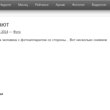
Неделя
Месяц
Рейтинги
Архив
Фототоп
Видеотоп
ают
9.2014
—
Фото
 человека с фотоаппаратом со стороны... Вот несколько снимков
ая