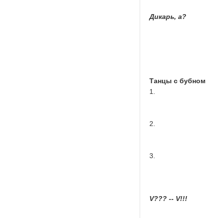
Дикарь, а?
Танцы с бубном
1.
2.
3.
V??? -- V!!!