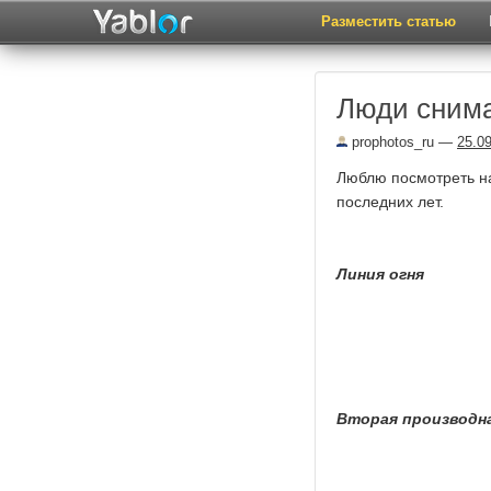
Разместить статью
Люди сним
prophotos_ru
—
25.0
Люблю посмотреть на
последних лет.
Линия огня
Вторая производн