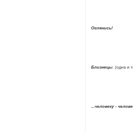
Оглянись!
Близнецы
. (одна и 
...человеку - челов