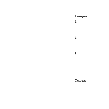
Тандем
1.
2.
3.
Селфи