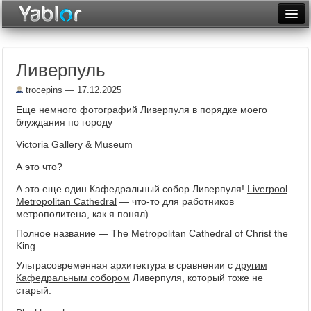
Разместить статью
Войти
Ливерпуль
Неделя
trocepins
—
17.12.2025
Месяц
Еще немного фотографий Ливерпуля в порядке моего
блуждания по городу
Рейтинги
Victoria Gallery & Museum
Архив
А это что?
Фототоп
А это еще один Кафедральный собор Ливерпуля!
Liverpool
Metropolitan Cathedral
— что-то для работников
Видеотоп
метрополитена, как я понял)
Полное название — The Metropolitan Cathedral of Christ the
King
Ультрасовременная архитектура в сравнении с
другим
Кафедральным собором
Ливерпуля, который тоже не
старый.