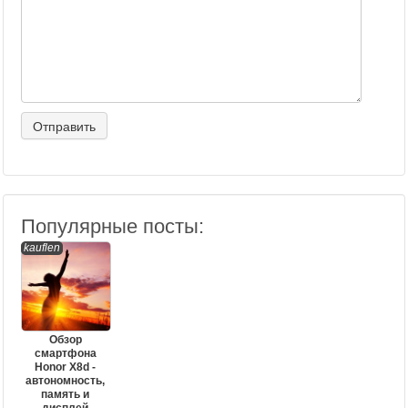
Популярные посты:
kauflen
Обзор
смартфона
Honor X8d -
автономность,
память и