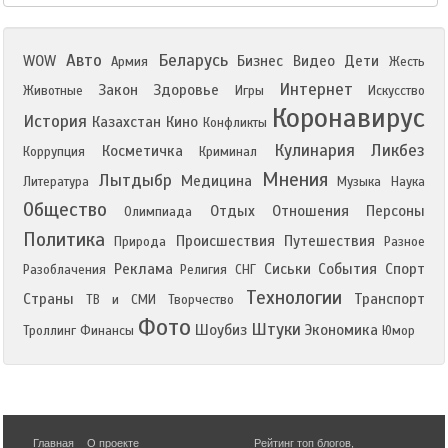
Авто
Беларусь
WOW
Бизнес
Видео
Дети
Армия
Жесть
Интернет
Закон
Здоровье
Животные
Игры
Искусство
Коронавирус
История
Казахстан
Кино
Конфликты
Кулинария
Ликбез
Косметичка
Коррупция
Криминал
Мнения
Лытдыбр
Медицина
Литература
Музыка
Наука
Общество
Отдых
Отношения
Персоны
Олимпиада
Политика
Происшествия
Путешествия
Природа
Разное
Реклама
Сиськи
События
Спорт
Разоблачения
Религия
СНГ
Технологии
Страны
Транспорт
ТВ и СМИ
Творчество
Фото
Штуки
Шоубиз
Экономика
Троллинг
Финансы
Юмор
Главная
О проекте
Рейтинг топ блогов
,